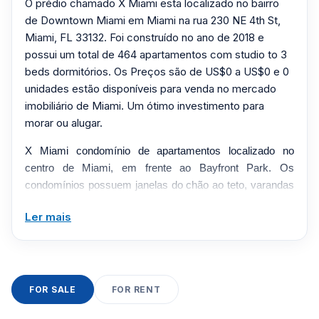
O prédio chamado X Miami esta localizado no bairro
de Downtown Miami em Miami na rua 230 NE 4th St,
Miami, FL 33132. Foi construído no ano de 2018 e
possui um total de 464 apartamentos com studio to 3
beds dormitórios. Os Preços são de US$0 a US$0 e 0
unidades estão disponíveis para venda no mercado
imobiliário de Miami. Um ótimo investimento para
morar ou alugar.
X Miami condomínio de apartamentos localizado no
centro de Miami, em frente ao Bayfront Park. Os
condomínios possuem janelas do chão ao teto, varandas
enormes, armários, termostatos inteligentes com entrada
Ler mais
sem chave, convidados e pacotes. Eles oferecem seu
próprio condomínio mobiliado ou não ou encontrarão um
colega de quarto para dividir os custos do aluguel com
você
FOR SALE
FOR RENT
Clique aqui para mandar um email
ou