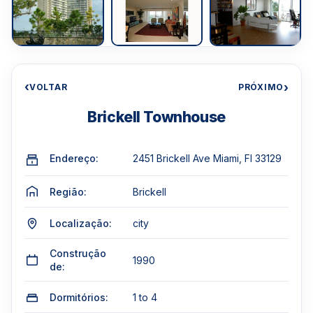
‹
›
VOLTAR
PRÓXIMO
Brickell Townhouse
Endereço:
2451 Brickell Ave Miami, Fl 33129
Região:
Brickell
Localização:
city
Construção
1990
de:
Dormitórios:
1 to 4