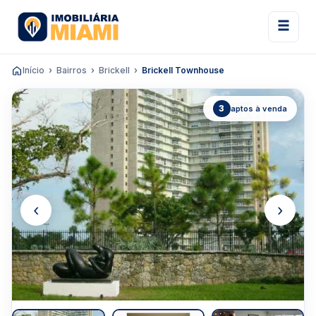
Início
Bairros
Brickell
Brickell Townhouse
3
aptos à venda
‹
›