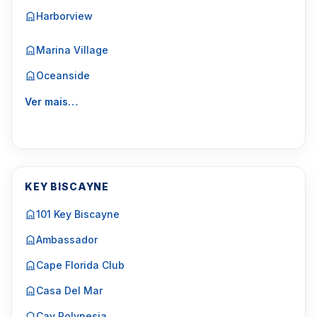
Harborview
Marina Village
Oceanside
Ver mais…
KEY BISCAYNE
101 Key Biscayne
Ambassador
Cape Florida Club
Casa Del Mar
Cay Polynesia