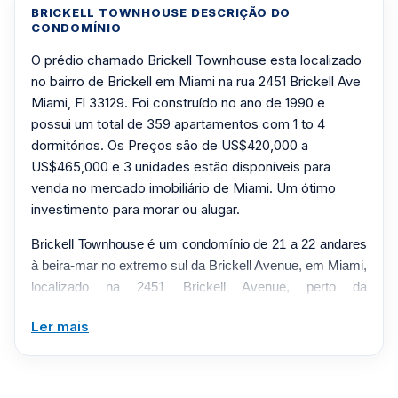
BRICKELL TOWNHOUSE DESCRIÇÃO DO
CONDOMÍNIO
O prédio chamado Brickell Townhouse esta localizado
no bairro de Brickell em Miami na rua 2451 Brickell Ave
Miami, Fl 33129. Foi construído no ano de 1990 e
possui um total de 359 apartamentos com 1 to 4
dormitórios. Os Preços são de US$420,000 a
US$465,000 e 3 unidades estão disponíveis para
venda no mercado imobiliário de Miami. Um ótimo
investimento para morar ou alugar.
Brickell Townhouse é um condomínio de 21 a 22 andares
à beira-mar no extremo sul da Brickell Avenue, em Miami,
localizado na 2451 Brickell Avenue, perto da
Rickenbacker Causeway. Projetado pela Steward-Skinner
Ler mais
Associates e concluído em 1963, era originalmente um
prédio de apartamentos antes de sua conversão em
condomínios em 1979, quando suas unidades se
esgotaram em menos de um mês. O edifício abriga cerca