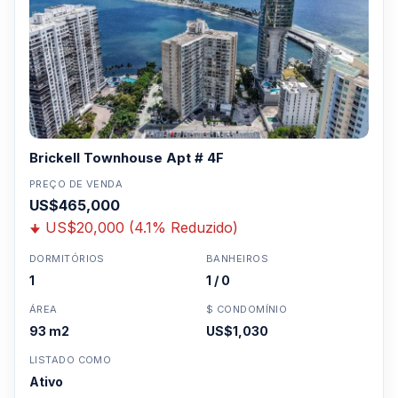
Brickell Townhouse Apt # 4F
PREÇO DE VENDA
US$465,000
US$20,000 (4.1% Reduzido)
DORMITÓRIOS
BANHEIROS
1
1 / 0
ÁREA
$ CONDOMÍNIO
93 m2
US$1,030
LISTADO COMO
Ativo