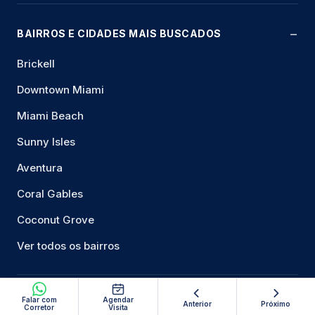
BAIRROS E CIDADES MAIS BUSCADOS
Brickell
Downtown Miami
Miami Beach
Sunny Isles
Aventura
Coral Gables
Coconut Grove
Ver todos os bairros
Falar com
Agendar
RECURSOS
Anterior
Próximo
Corretor
Visita