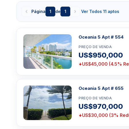
está perfeitamente situada no coração do que Miami
Página
1
de
1
Ver Todos 11 aptos
convenientemente localizado ao norte do mercado
Beach, com todas as suas lojas e restaurantes. Apen
de sua casa, você pode estar no shopping Aventura 
de Aventura Beach. Mas depois de chamar a Oceania 
Oceania 5 Apt # 554
mais saia do seu condomínio à beira-mar em Sunny Is
lo, com o oceano à sua porta e vistas incríveis do s
PREÇO DE VENDA
você esteja comprando, vendendo ou alugando, o m
US$950,000
Miami Beach será perfeito para todas as suas n
US$45,000 (4.5% Re
investimento. Oceania V Comodidades Comuns
Esta ilha particular abriga o clube de tênis da comuni
três quadras de tênis, duas quadras cobertas de ra
Oceania 5 Apt # 655
basquete. Ele também tem seu próprio spa, academia 
de bem-estar de inspiração Zen. Há também áreas d
PREÇO DE VENDA
com saunas e jacuzzi. Há uma recepção 24 horas c
US$970,000
manobrista e segurança. Business center com sistema 
US$30,000 (3% Red
festas com cozinha aconchegante e área Bar-B-Q pe
convidados enquanto o sol se põe no horizonte