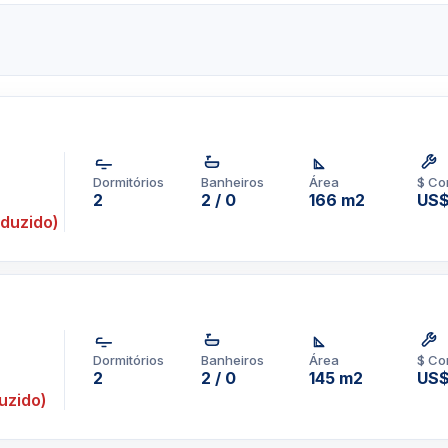
 tem a oferecer. Você está
 de condomínios de Miami
as alguns minutos ao norte
e em todos os condomínios
de lar, talvez você nunca
les. E quem poderia culpá-
eu terraço. Portanto, quer
Dormitórios
Banheiros
Área
$ Co
ercado de condomínios de
2
2 / 0
166 m2
US$
ecessidades de moradia e
duzido)
dade da Oceania, que possui
quete e uma meia quadra de
de última geração e centro
e spa para ele e para ela
Dormitórios
Banheiros
Área
$ Co
om serviço de concierge,
2
2 / 0
145 m2
US$
de rede wireless, salão de
uzido)
rfeita para entreter seus
 de Miami. Descrição do