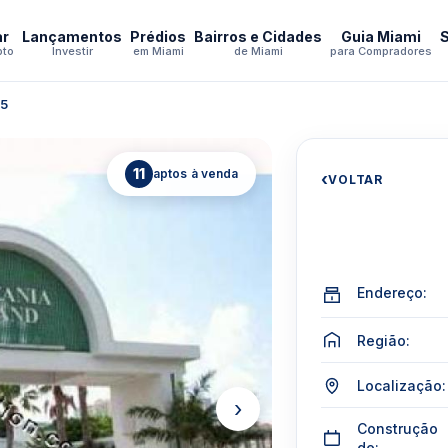
ar
Lançamentos
Prédios
Bairros e Cidades
Guia Miami
pto
Investir
em Miami
de Miami
para Compradores
 5
11
aptos à venda
‹
VOLTAR
Endereço:
Região:
Localização:
›
Construção
de: