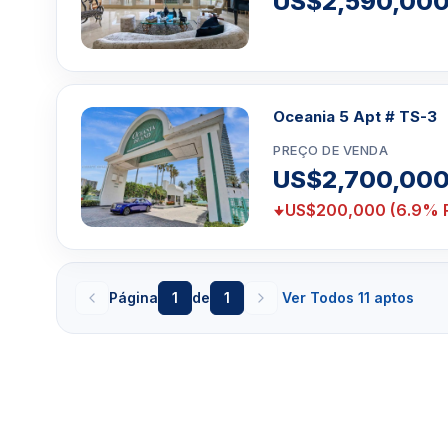
US$2,590,00
Oceania 5 Apt # TS-3
PREÇO DE VENDA
US$2,700,00
US$200,000 (6.9% 
Página
1
de
1
Ver Todos 11 aptos