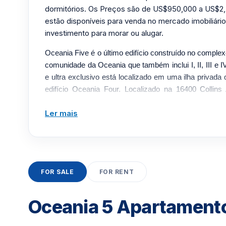
dormitórios. Os Preços são de US$950,000 a US$2,
estão disponíveis para venda no mercado imobiliári
investimento para morar ou alugar.
Oceania Five é o último edifício construído no complex
comunidade da Oceania que também inclui I, II, III e 
e ultra exclusivo está localizado em uma ilha privad
edifício Oceania Four. Localizado na 16400 Collins
Collins do belo Oceano Atlântico, este condomíni
Ler mais
exatamente o que significa viver em um condomín
como vizinho a oeste as águas do horizonte intercosta
leste as serenas águas azuis do Oceano Atlântico. Ta
se chamar este prédio de lar. Esta ilha privada alb
complexo, pelo que lhe confere mais valor como inv
FOR SALE
FOR RENT
das melhores opções deste condomínio é que seus i
todas as comodidades do prédio, então se quiser muda
piscina do prédio Um, depois a uma cabana de frente p
Oceania 5 Apartament
finalmente tomar um Bar-B-Q enquanto o sol se põe
limites para o que você pode fazer em sua nova casa.