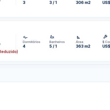
0
3
3 / 1
306 m2
US$
Dormitórios
Banheiros
Área
$ Co
0
4
5 / 1
363 m2
US$
Reduzido)