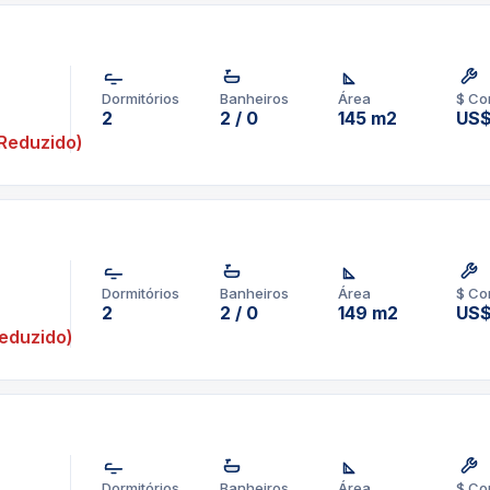
ermitir maximizar a vista
Miami. Com janelas do chão
Dormitórios
Banheiros
Área
$ Co
leza que é a cidade em que
2
2 / 0
145 m2
US$
m acabamento e materiais,
Reduzido)
eletrodomésticos de aço
arede, bancadas de granito
ign completam uma cozinha
os com armários espaçosos.
re e acessórios de design
hamar de lar.
Dormitórios
Banheiros
Área
$ Co
2
2 / 0
149 m2
US$
eduzido)
pp um corretor em
1-3957-0613
Dormitórios
Banheiros
Área
$ Co