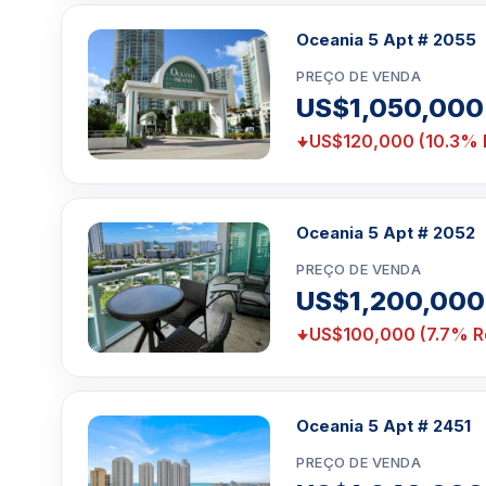
apartamento:
Oceania 5 Apt # 2055
Cada residência é projetada exclusivamente para p
maravilhosa do Oceano Atlântico e do horizonte de 
PREÇO DE VENDA
ao teto e grandes terraços para você mergulhar na be
US$1,050,000
vivemos. Cozinhas gourmet com o que há de melhor e
US$120,000 (10.3% 
armários italianos com design contemporâneo; 
inoxidável com micro-ondas integrados e forno de p
importado, backsplashes de vidro e futuros de des
que até o melhor chef invejaria. Os quartos são ampl
Oceania 5 Apt # 2052
Banheiros modernos com chuveiros de vidro e mármo
PREÇO DE VENDA
completam um condomínio que qualquer um adoraria c
US$1,200,000
US$100,000 (7.7% R
Clique aqui para mandar um email
ou
WhatsA
Miami +1 305 540 5744
Para Vendas ligar no telefone no Brasil SP 1
Oceania 5 Apt # 2451
PREÇO DE VENDA