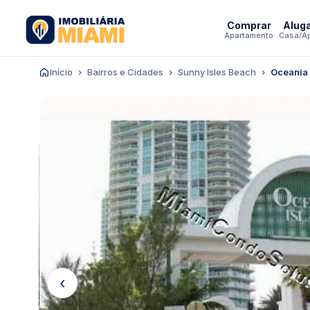
Comprar
Alug
Apartamento
Casa/A
Início
Bairros e Cidades
Sunny Isles Beach
Oceania
‹