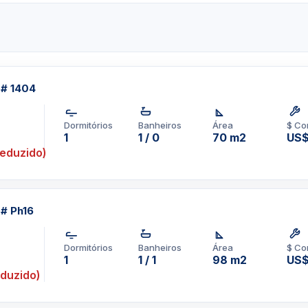
omodidades de construção
dromassagemSaunaCentro de
nis de barroQuadra de
nto para bicicletasMarina
ande lobby e lounge em
 # 1404
rasConcierge e gerente de
staLoja de conveniência,
Dormitórios
Banheiros
Área
$ Co
de estimação
1
1 / 0
70 m2
US
eduzido)
pp um corretor em
1-3957-0613
 # Ph16
Dormitórios
Banheiros
Área
$ Co
1
1 / 1
98 m2
US
duzido)