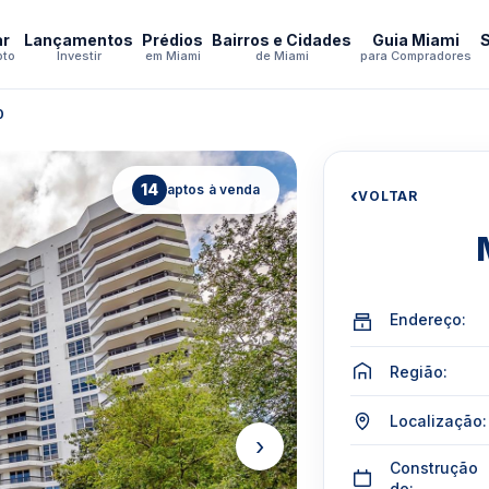
ar
Lançamentos
Prédios
Bairros e Cidades
Guia Miami
pto
Investir
em Miami
de Miami
para Compradores
0
14
aptos à venda
‹
VOLTAR
Endereço:
Região:
Localização:
›
Construção
de: