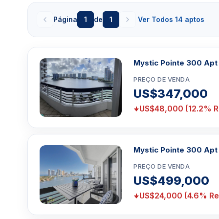
as praias da região a poucos minutos de distância. C
Página
1
de
1
Ver Todos 14 aptos
Piscina e terraço à beira-marSpa / banheira de hi
fitnessJardim zen comunitárioQuadras de tê
basqueteTrilhas para ciclismo e corridaArmazename
com serviço completo / docas para barcosGr
Mystic Pointe 300 Apt
mármoreCentro de negóciosSegurança fechada 24 ho
propriedade no localEstacionamento com manobri
PREÇO DE VENDA
restaurante e salão de beleza no localAceita animais 
US$347,000
US$48,000 (12.2% R
Clique aqui para mandar um email
ou
WhatsA
Miami +1 305 540 5744
Para Vendas ligar no telefone no Brasil SP 1
Mystic Pointe 300 Apt
PREÇO DE VENDA
US$499,000
US$24,000 (4.6% Re