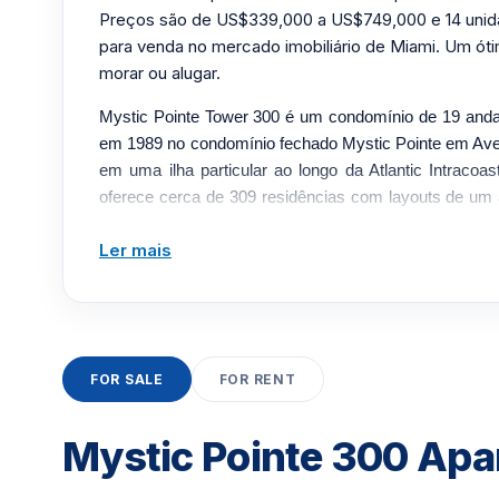
Preços são de US$339,000 a US$749,000 e 14 unida
para venda no mercado imobiliário de Miami. Um ót
morar ou alugar.
Mystic Pointe Tower 300 é um condomínio de 19 anda
em 1989 no condomínio fechado Mystic Pointe em Ave
em uma ilha particular ao longo da Atlantic Intracoa
oferece cerca de 309 residências com layouts de um a
1.050 a 1.536 pés quadrados. As casas apresentam j
Ler mais
frente à baía, varandas envolventes, cozinhas ab
lavanderia na unidade. A torre se abre para um 
mármore, e os residentes desfrutam de uma piscina 
jardim zen comunitário, uma academia, spa e sauna.
mais ampla, eles também têm acesso a quadras de t
FOR SALE
FOR RENT
basquete, trilhas para ciclismo e corrida, armazenamen
negócios e acesso direto à marina com ancoradouros 
serviço completo oferece segurança fechada 24 hora
Mystic Pointe 300 Ap
propriedade no local e estacionamento com m
conveniência, salão e restaurante no local atendem a 