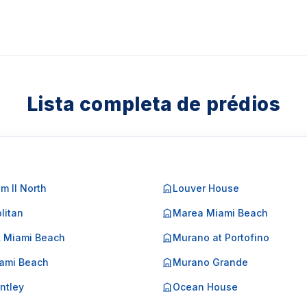
Lista completa de prédios
m II North
Louver House
litan
Marea Miami Beach
k Miami Beach
Murano at Portofino
ami Beach
Murano Grande
ntley
Ocean House