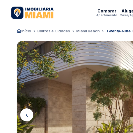
Comprar
Alug
Apartamento
Casa/A
Início
Bairros e Cidades
Miami Beach
Twenty-Nine 
‹