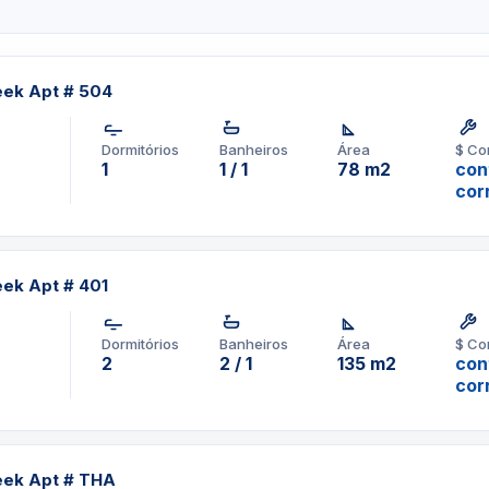
eek Apt # 504
Dormitórios
Banheiros
Área
$ Co
1
1 / 1
78 m2
con
cor
eek Apt # 401
Dormitórios
Banheiros
Área
$ Co
2
2 / 1
135 m2
con
cor
pp um corretor em
1-3957-0613
eek Apt # THA