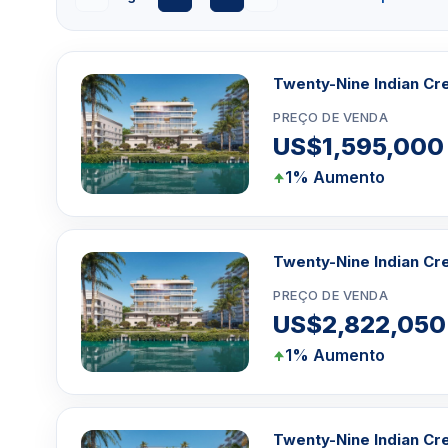
Tipo de Imóvel: Condomínio Pré-Construção
Situação: Pré-Construção
Twenty-Nine Indian Cr
Comodidades de construção
PREÇO DE VENDA
US$1,595,000
Piscina estilo resort
Centro de fitness e bem-estar
1% Aumento
Áreas de lazer dos residentes
Espaços de entretenimento ao ar livre
Serviços de concierge e manobrista
Twenty-Nine Indian Cr
Tecnologia de construção inteligente
Acabamentos residenciais de luxo
PREÇO DE VENDA
US$2,822,050
1% Aumento
Clique aqui para mandar um email
ou
WhatsA
Miami +1 305 540 5744
Para Vendas ligar no telefone no Brasil SP 1
Twenty-Nine Indian Cr