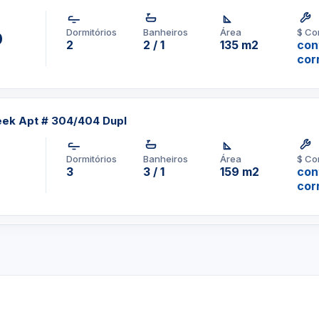
Dormitórios
Banheiros
Área
$ Co
0
2
2 / 1
135 m2
con
cor
eek Apt # 304/404 Dupl
Dormitórios
Banheiros
Área
$ Co
3
3 / 1
159 m2
con
cor