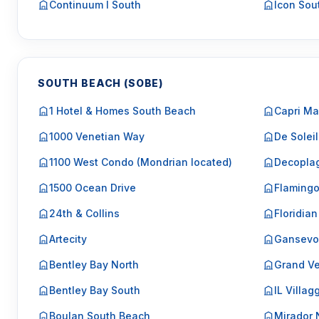
Continuum I South
Icon Sou
SOUTH BEACH (SOBE)
1 Hotel & Homes South Beach
Capri Ma
1000 Venetian Way
De Soleil
1100 West Condo (Mondrian located)
Decopla
1500 Ocean Drive
Flaming
24th & Collins
Floridian
Artecity
Gansevo
Bentley Bay North
Grand Ve
Bentley Bay South
IL Villag
Boulan South Beach
Mirador 