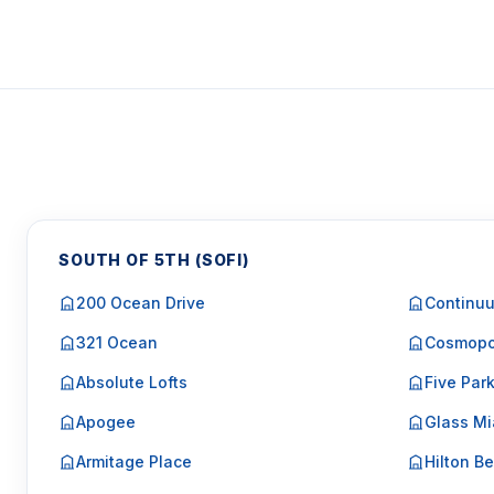
SOUTH OF 5TH (SOFI)
200 Ocean Drive
Continuu
321 Ocean
Cosmopo
Absolute Lofts
Five Par
Apogee
Glass Mi
Armitage Place
Hilton Be