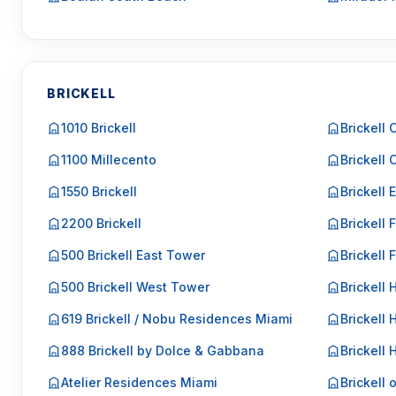
BRICKELL
1010 Brickell
Brickell 
1100 Millecento
Brickell 
1550 Brickell
Brickell 
2200 Brickell
Brickell F
500 Brickell East Tower
Brickell 
500 Brickell West Tower
Brickell 
619 Brickell / Nobu Residences Miami
Brickell 
888 Brickell by Dolce & Gabbana
Brickell
Atelier Residences Miami
Brickell 