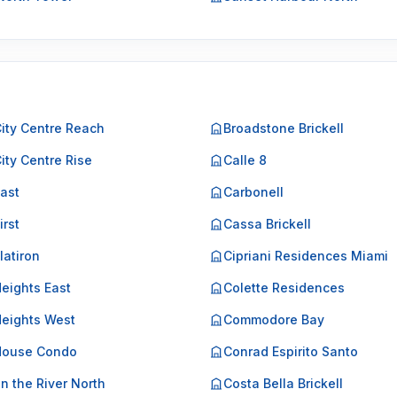
City Centre Reach
Broadstone Brickell
City Centre Rise
Calle 8
East
Carbonell
irst
Cassa Brickell
Flatiron
Cipriani Residences Miami
Heights East
Colette Residences
Heights West
Commodore Bay
 House Condo
Conrad Espirito Santo
on the River North
Costa Bella Brickell