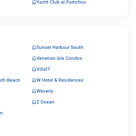
Yacht Club at Portofino
Sunset Harbour South
Venetian Isle Condos
Villa17
uth Beach
W Hotel & Residences
Waverly
Z Ocean
on