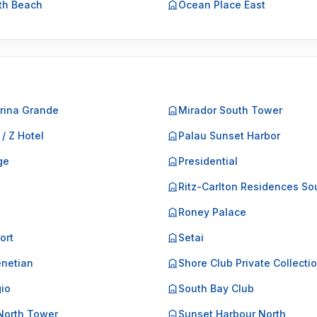
th Beach
Ocean Place East
rina Grande
Mirador South Tower
 / Z Hotel
Palau Sunset Harbor
ge
Presidential
o
Ritz-Carlton Residences So
Roney Palace
ort
Setai
netian
Shore Club Private Collecti
gio
South Bay Club
North Tower
Sunset Harbour North