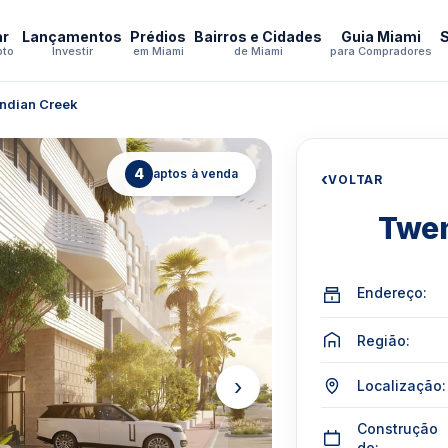
ar
Lançamentos
Prédios
Bairros e Cidades
Guia Miami
pto
Investir
em Miami
de Miami
para Compradores
Indian Creek
4
aptos à venda
‹
VOLTAR
Twen
Endereço:
Região:
›
Localização:
Construção
de: