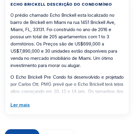
ECHO BRICKELL DESCRIÇÃO DO CONDOMÍNIO
O prédio chamado Echo Brickell esta localizado no
bairro de Brickell em Miami na rua 1451 Brickell Ave,
Miami, FL, 33131. Foi construído no ano de 2016 e
possui um total de 205 apartamentos com 1 to 3
dormitórios. Os Preços são de US$699,000 a
US$7,890,000 e 30 unidades estão disponíveis para
venda no mercado imobiliário de Miami. Um ótimo
investimento para morar ou alugar.
O Echo Brickell Pre Condo foi desenvolvido e projetado
por Carlos Ott. PMG prevê que o Echo Brickell terá tetos
altos começando em 10, 12 e 14 pés. Os tamanhos dos
condomínios variam de 750 pés quadrados a 4.575 pés
Ler mais
quadrados. Este elegante empreendimento boutique será
composto por 175 unidades residenciais de luxo,
apresentando um sistema de estacionamento robótico de
última geração, um espaço comercial nobre no térreo,