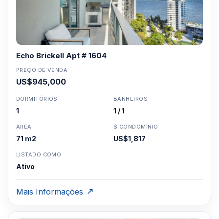
Echo Brickell Apt # 1604
PREÇO DE VENDA
US$945,000
DORMITÓRIOS
BANHEIROS
1
1 / 1
ÁREA
$ CONDOMÍNIO
71 m2
US$1,817
LISTADO COMO
Ativo
Mais Informações