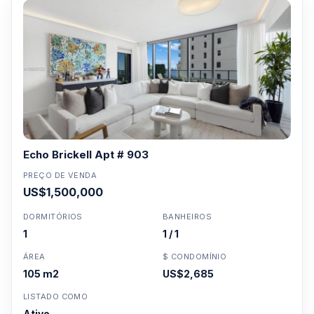
Echo Brickell Apt # 903
PREÇO DE VENDA
US$1,500,000
DORMITÓRIOS
BANHEIROS
1
1 / 1
ÁREA
$ CONDOMÍNIO
105 m2
US$2,685
LISTADO COMO
Ativo