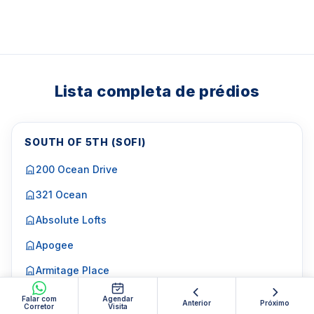
Lista completa de prédios
SOUTH OF 5TH (SOFI)
200 Ocean Drive
321 Ocean
Absolute Lofts
Apogee
Armitage Place
Ver mais…
Falar com
Agendar
Anterior
Próximo
Corretor
Visita