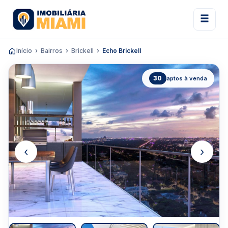
Início
Bairros
Brickell
Echo Brickell
30
aptos à venda
‹
›