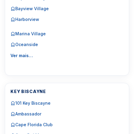
Bayview Village
Harborview
Marina Village
Oceanside
Ver mais…
KEY BISCAYNE
101 Key Biscayne
Ambassador
Cape Florida Club