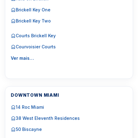
Brickell Key One
Brickell Key Two
Courts Brickell Key
Courvoisier Courts
Ver mais…
DOWNTOWN MIAMI
14 Roc Miami
38 West Eleventh Residences
50 Biscayne