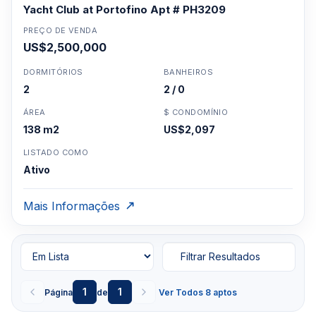
Yacht Club at Portofino Apt # PH3209
PREÇO DE VENDA
US$2,500,000
DORMITÓRIOS
BANHEIROS
2
2 / 0
ÁREA
$ CONDOMÍNIO
138 m2
US$2,097
LISTADO COMO
Ativo
Mais Informações
Filtrar Resultados
1
1
Página
de
Ver Todos 8 aptos