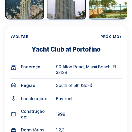
‹
›
VOLTAR
PRÓXIMO
Yacht Club at Portofino
Endereço:
90 Alton Road, Miami Beach, FL
33139
Região:
South of 5th (SoFi)
Localização:
Bayfront
Construção
1999
de:
Dormitórios:
1,2,3