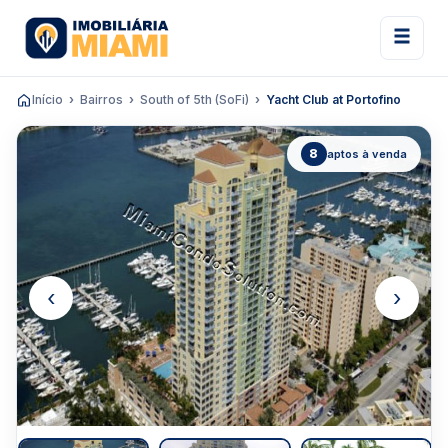
Início
Bairros
South of 5th (SoFi)
Yacht Club at Portofino
8
aptos à venda
‹
›