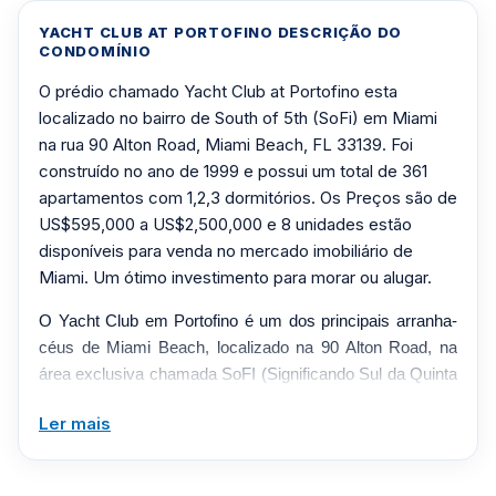
YACHT CLUB AT PORTOFINO DESCRIÇÃO DO
CONDOMÍNIO
O prédio chamado Yacht Club at Portofino esta
localizado no bairro de South of 5th (SoFi) em Miami
na rua 90 Alton Road, Miami Beach, FL 33139. Foi
construído no ano de 1999 e possui um total de 361
apartamentos com 1,2,3 dormitórios. Os Preços são de
US$595,000 a US$2,500,000 e 8 unidades estão
disponíveis para venda no mercado imobiliário de
Miami. Um ótimo investimento para morar ou alugar.
O Yacht Club em Portofino é um dos principais arranha-
céus de Miami Beach, localizado na 90 Alton Road, na
área exclusiva chamada SoFI (Significando Sul da Quinta
Avenida). Fica também na fronteira da área mais luxuosa
Ler mais
de South Beach, chamada South Pointe. Uma área que
também abriga o condomínio de alto padrão Apogee
Miami Beach, o Continuum, o spa da torre Portofino e o