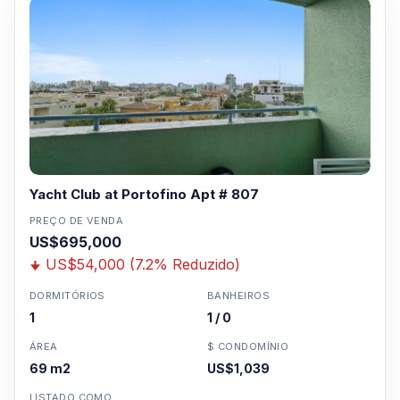
Clique aqui para mandar um email
ou
WhatsApp um corretor em Miami +1 305 540
5744
Para Vendas ligar no telefone no Brasil SP 11-
3957-0613
Yacht Club at Portofino Apt # 807
PREÇO DE VENDA
US$695,000
US$54,000 (7.2% Reduzido)
DORMITÓRIOS
BANHEIROS
1
1 / 0
ÁREA
$ CONDOMÍNIO
69 m2
US$1,039
LISTADO COMO