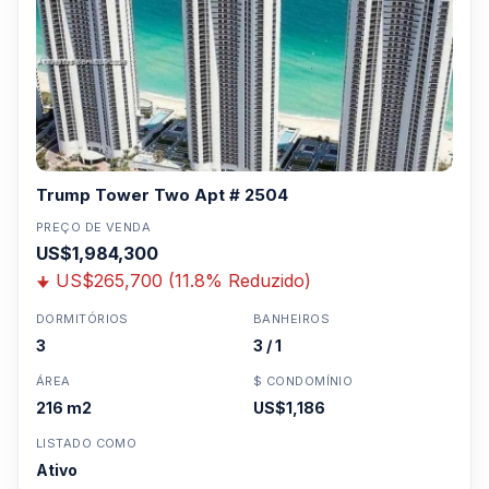
Trump Tower Two Apt # 2504
PREÇO DE VENDA
US$1,984,300
US$265,700 (11.8% Reduzido)
DORMITÓRIOS
BANHEIROS
3
3 / 1
ÁREA
$ CONDOMÍNIO
216 m2
US$1,186
LISTADO COMO
Ativo