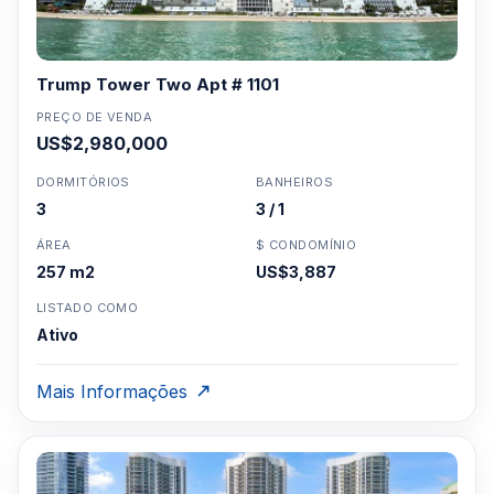
Trump Tower Two Apt # 1101
PREÇO DE VENDA
US$2,980,000
DORMITÓRIOS
BANHEIROS
3
3 / 1
ÁREA
$ CONDOMÍNIO
257 m2
US$3,887
LISTADO COMO
Ativo
Mais Informações