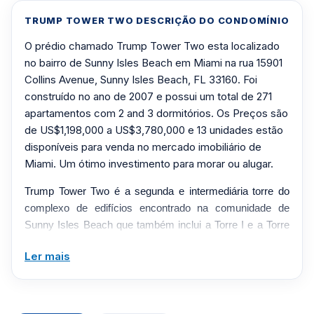
TRUMP TOWER TWO DESCRIÇÃO DO CONDOMÍNIO
O prédio chamado Trump Tower Two esta localizado
no bairro de Sunny Isles Beach em Miami na rua 15901
Collins Avenue, Sunny Isles Beach, FL 33160. Foi
construído no ano de 2007 e possui um total de 271
apartamentos com 2 and 3 dormitórios. Os Preços são
de US$1,198,000 a US$3,780,000 e 13 unidades estão
disponíveis para venda no mercado imobiliário de
Miami. Um ótimo investimento para morar ou alugar.
Trump Tower Two é a segunda e intermediária torre do
complexo de edifícios encontrado na comunidade de
Sunny Isles Beach que também inclui a Torre I e a Torre
III. As Trump Towers são um dos condomínios à beira-
Ler mais
mar mais cobiçados de Miami Beach atualmente
disponíveis. Localizada na 15901 Collins Avenue, no
coração do que foi considerada a Nova Riviera
Americana, esta torre possui tudo o que se poderia