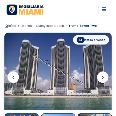
Início
Bairros
Sunny Isles Beach
Trump Tower Two
13
aptos à venda
‹
›