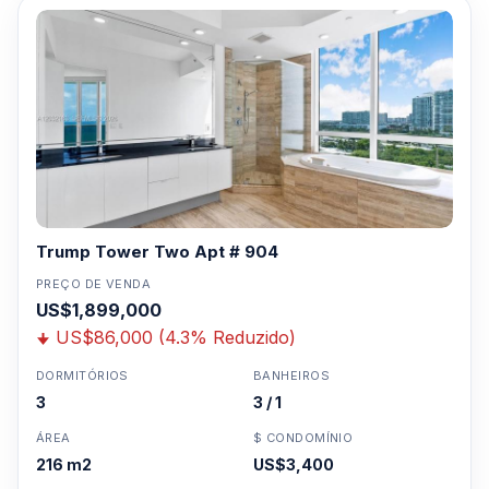
Trump Tower Two Apt # 904
PREÇO DE VENDA
US$1,899,000
US$86,000 (4.3% Reduzido)
DORMITÓRIOS
BANHEIROS
3
3 / 1
ÁREA
$ CONDOMÍNIO
216 m2
US$3,400