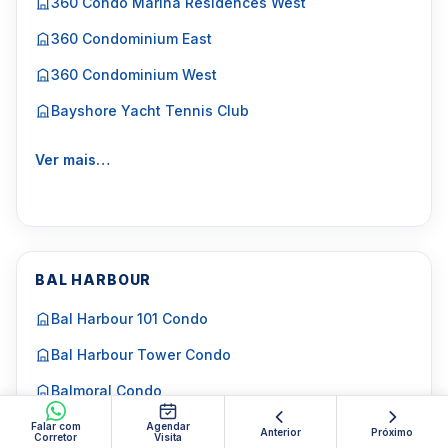
360 Condo Marina Residences West
360 Condominium East
360 Condominium West
Bayshore Yacht Tennis Club
Ver mais…
BAL HARBOUR
Bal Harbour 101 Condo
Bal Harbour Tower Condo
Balmoral Condo
Bellini Bal Harbour
Falar com
Agendar
Anterior
Próximo
Corretor
Visita