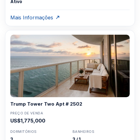
Clique aqui para mandar um email
ou
Ativo
WhatsApp um corretor em Miami +1 305 540
5744
Mais Informações
Para Vendas ligar no telefone no Brasil SP 11-
3957-0613
Trump Tower Two Apt # 2502
PREÇO DE VENDA
US$1,775,000
DORMITÓRIOS
BANHEIROS
3
3 / 1