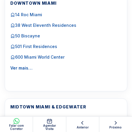
DOWNTOWN MIAMI
14 Roc Miami
38 West Eleventh Residences
50 Biscayne
501 First Residences
600 Miami World Center
Ver mais…
MIDTOWN MIAMI & EDGEWATER
1800 Biscayne Plaza
Falar com
Agendar
Anterior
Próximo
1800 Club
Corretor
Visita