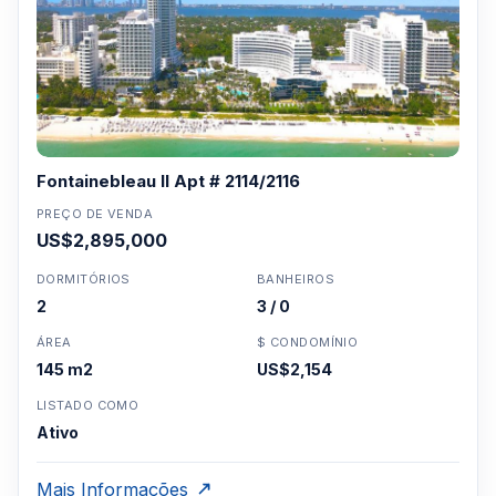
Fontainebleau II Apt # 2114/2116
PREÇO DE VENDA
US$2,895,000
DORMITÓRIOS
BANHEIROS
2
3 / 0
ÁREA
$ CONDOMÍNIO
145 m2
US$2,154
LISTADO COMO
Ativo
Mais Informações