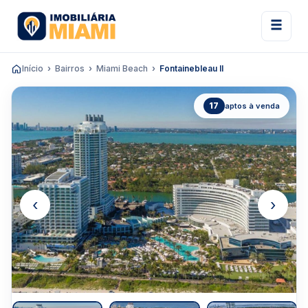
Início
Bairros
Miami Beach
Fontainebleau II
17
aptos à venda
‹
›