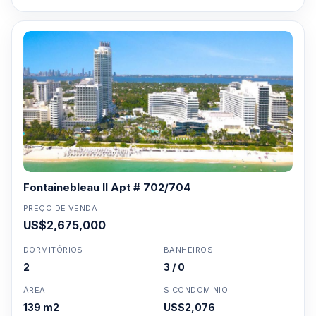
Fontainebleau II Apt # 702/704
PREÇO DE VENDA
US$2,675,000
DORMITÓRIOS
BANHEIROS
2
3 / 0
ÁREA
$ CONDOMÍNIO
139 m2
US$2,076