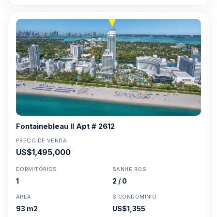
Fontainebleau II Apt # 2612
PREÇO DE VENDA
US$1,495,000
DORMITÓRIOS
BANHEIROS
1
2 / 0
ÁREA
$ CONDOMÍNIO
93 m2
US$1,355