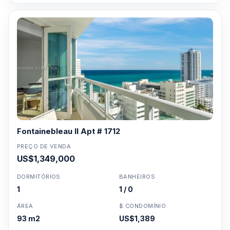
Fontainebleau II Apt # 1712
PREÇO DE VENDA
US$1,349,000
DORMITÓRIOS
BANHEIROS
1
1 / 0
ÁREA
$ CONDOMÍNIO
93 m2
US$1,389