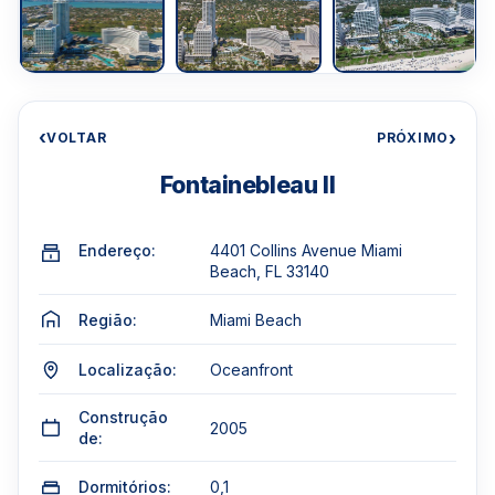
‹
›
VOLTAR
PRÓXIMO
Fontainebleau II
Endereço:
4401 Collins Avenue Miami
Beach, FL 33140
Região:
Miami Beach
Localização:
Oceanfront
Construção
2005
de:
Dormitórios:
0,1