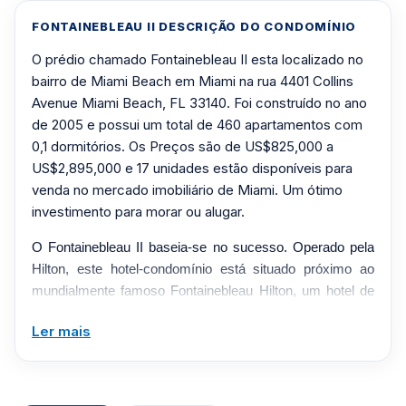
FONTAINEBLEAU II DESCRIÇÃO DO CONDOMÍNIO
O prédio chamado Fontainebleau II esta localizado no
bairro de Miami Beach em Miami na rua 4401 Collins
Avenue Miami Beach, FL 33140. Foi construído no ano
de 2005 e possui um total de 460 apartamentos com
0,1 dormitórios. Os Preços são de US$825,000 a
US$2,895,000 e 17 unidades estão disponíveis para
venda no mercado imobiliário de Miami. Um ótimo
investimento para morar ou alugar.
O Fontainebleau II baseia-se no sucesso. Operado pela
Hilton, este hotel-condomínio está situado próximo ao
mundialmente famoso Fontainebleau Hilton, um hotel de
900 unidades com uma história de gestão de 50 anos (e
Ler mais
uma impressionante taxa de ocupação de 70%). O
resultado para os proprietários de condomínios é uma
acomodação de luxo extraordinariamente bem
administrada e mantida, uma casa que oferece todas as