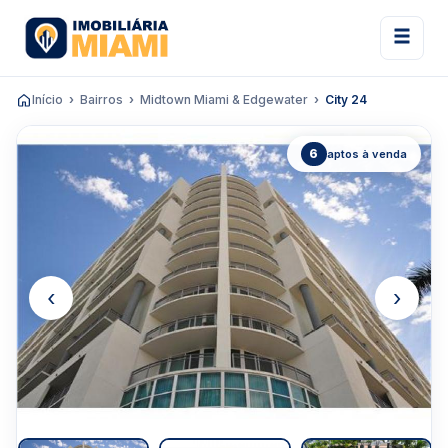
Início
Bairros
Midtown Miami & Edgewater
City 24
6
aptos à venda
‹
›