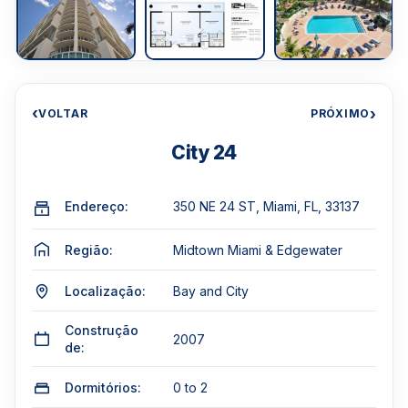
‹
›
VOLTAR
PRÓXIMO
City 24
Endereço:
350 NE 24 ST, Miami, FL, 33137
Região:
Midtown Miami & Edgewater
Localização:
Bay and City
Construção
2007
de:
Dormitórios:
0 to 2