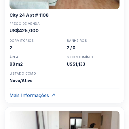
City 24 Apt # 1108
PREÇO DE VENDA
US$425,000
DORMITÓRIOS
BANHEIROS
2
2 / 0
ÁREA
$ CONDOMÍNIO
88 m2
US$1,133
LISTADO COMO
Novo/Ativo
Mais Informações