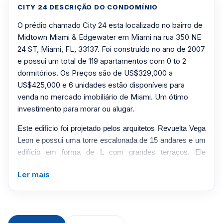
CITY 24 DESCRIÇÃO DO CONDOMÍNIO
O prédio chamado City 24 esta localizado no bairro de
Midtown Miami & Edgewater em Miami na rua 350 NE
24 ST, Miami, FL, 33137. Foi construído no ano de 2007
e possui um total de 119 apartamentos com 0 to 2
dormitórios. Os Preços são de US$329,000 a
US$425,000 e 6 unidades estão disponíveis para
venda no mercado imobiliário de Miami. Um ótimo
investimento para morar ou alugar.
Este edifício foi projetado pelos arquitetos Revuelta Vega
Leon e possui uma torre escalonada de 15 andares e um
edifício em forma de L com grandes terraços. Ele
também possui 19.000 pés quadrados de espaço
Ler mais
comercial ou de escritório em dois níveis.
Clique aqui para mandar um email
ou
WhatsApp um corretor em Miami +1 305 540