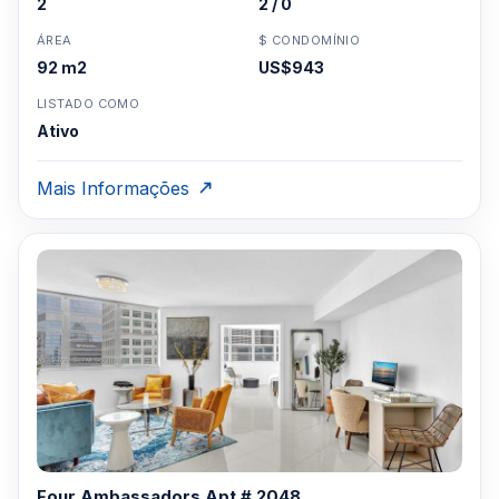
2
2 / 0
ÁREA
$ CONDOMÍNIO
92 m2
US$943
LISTADO COMO
Ativo
Mais Informações
Four Ambassadors Apt # 2048