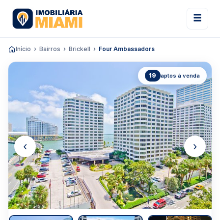
Início
Bairros
Brickell
Four Ambassadors
19
aptos à venda
‹
›