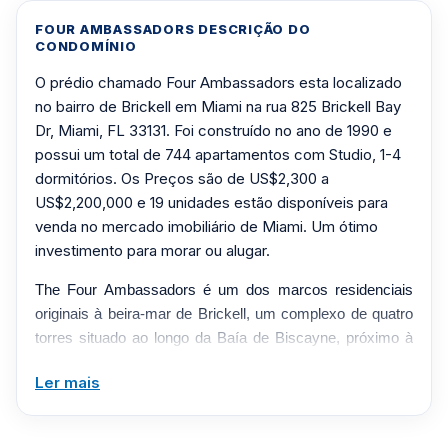
FOUR AMBASSADORS DESCRIÇÃO DO
CONDOMÍNIO
O prédio chamado Four Ambassadors esta localizado
no bairro de Brickell em Miami na rua 825 Brickell Bay
Dr, Miami, FL 33131. Foi construído no ano de 1990 e
possui um total de 744 apartamentos com Studio, 1-4
dormitórios. Os Preços são de US$2,300 a
US$2,200,000 e 19 unidades estão disponíveis para
venda no mercado imobiliário de Miami. Um ótimo
investimento para morar ou alugar.
The Four Ambassadors é um dos marcos residenciais
originais à beira-mar de Brickell, um complexo de quatro
torres situado ao longo da Baía de Biscayne, próximo à
Brickell Avenue. O prédio em 825 Brickell Bay Drive é a
Ler mais
Torre III da comunidade, que foi construída entre 1966 e
1968 e tem 20 andares. Em suas torres, o complexo
oferece 744 residências, desde estúdios até layouts de