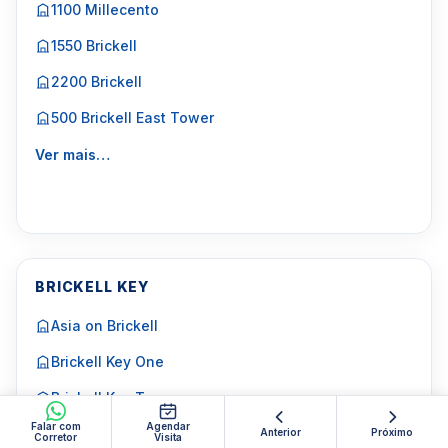
1100 Millecento
1550 Brickell
2200 Brickell
500 Brickell East Tower
Ver mais…
BRICKELL KEY
Asia on Brickell
Brickell Key One
Brickell Key Two
Falar com
Agendar
Anterior
Próximo
Corretor
Visita
Courts Brickell Key