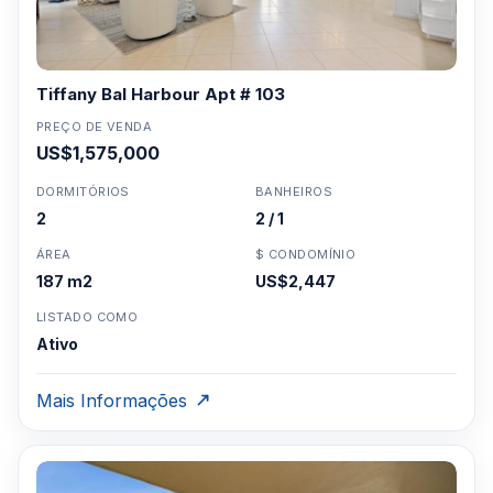
horasPorteiroConciergeEstacionamento com
manobristaEstacionamento em garagem coberta
Tiffany Bal Harbour Apt # 103
Clique aqui para mandar um email
ou
PREÇO DE VENDA
WhatsApp um corretor em Miami +1 305 540
US$1,575,000
5744
DORMITÓRIOS
BANHEIROS
Para Vendas ligar no telefone no Brasil SP 11-
2
2 / 1
3957-0613
ÁREA
$ CONDOMÍNIO
187 m2
US$2,447
LISTADO COMO
Ativo
Mais Informações