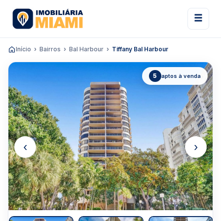
Início
Bairros
Bal Harbour
Tiffany Bal Harbour
5
aptos à venda
‹
›