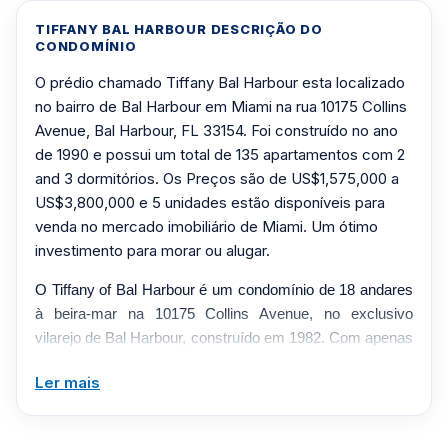
TIFFANY BAL HARBOUR DESCRIÇÃO DO
CONDOMÍNIO
O prédio chamado Tiffany Bal Harbour esta localizado
no bairro de Bal Harbour em Miami na rua 10175 Collins
Avenue, Bal Harbour, FL 33154. Foi construído no ano
de 1990 e possui um total de 135 apartamentos com 2
and 3 dormitórios. Os Preços são de US$1,575,000 a
US$3,800,000 e 5 unidades estão disponíveis para
venda no mercado imobiliário de Miami. Um ótimo
investimento para morar ou alugar.
O Tiffany of Bal Harbour é um condomínio de 18 andares
à beira-mar na 10175 Collins Avenue, no exclusivo
vilarejo de Bal Harbour, construído em 1982. Com apenas
135 residências espaçosas, o edifício oferece uma
Ler mais
atmosfera boutique situada em jardins paisagísticos à
beira-mar, e suas casas de dois, três e quatro quartos
apresentam varandas amplas com vistas deslumbrantes