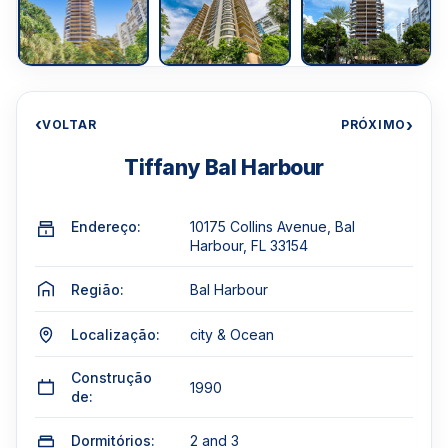
‹
›
VOLTAR
PRÓXIMO
Tiffany Bal Harbour
Endereço:
10175 Collins Avenue, Bal
Harbour, FL 33154
Região:
Bal Harbour
Localização:
city & Ocean
Construção
1990
de:
Dormitórios:
2 and 3