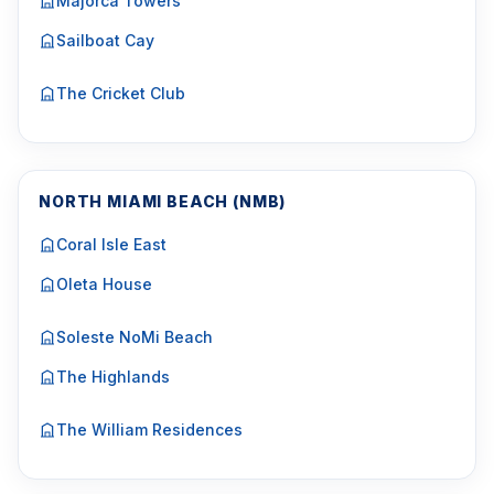
Majorca Towers
Sailboat Cay
The Cricket Club
NORTH MIAMI BEACH (NMB)
Coral Isle East
Oleta House
Soleste NoMi Beach
The Highlands
The William Residences