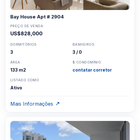
Para Vendas ligar no telefone no Brasil SP 11-
3957-0613
Bay House Apt # 2904
PREÇO DE VENDA
US$828,000
DORMITÓRIOS
BANHEIROS
3
3 / 0
ÁREA
$ CONDOMÍNIO
133 m2
contatar corretor
LISTADO COMO
Ativo
Mais Informações