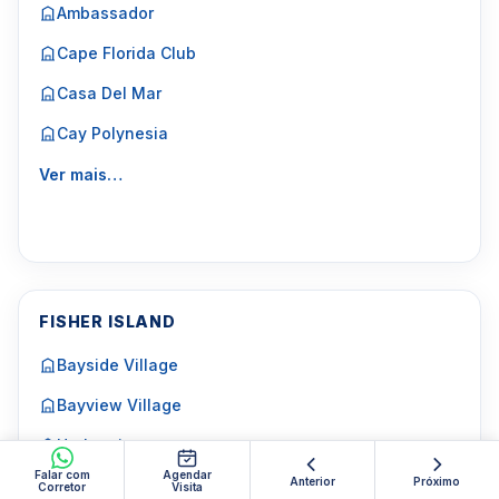
Ambassador
Cape Florida Club
Casa Del Mar
Cay Polynesia
Ver mais…
FISHER ISLAND
Bayside Village
Bayview Village
Harborview
Falar com
Agendar
Anterior
Próximo
Corretor
Visita
Marina Village