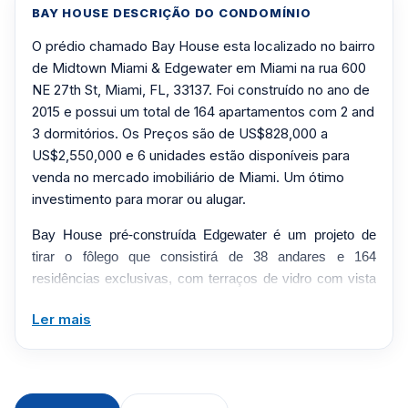
BAY HOUSE DESCRIÇÃO DO CONDOMÍNIO
O prédio chamado Bay House esta localizado no bairro
de Midtown Miami & Edgewater em Miami na rua 600
NE 27th St, Miami, FL, 33137. Foi construído no ano de
2015 e possui um total de 164 apartamentos com 2 and
3 dormitórios. Os Preços são de US$828,000 a
US$2,550,000 e 6 unidades estão disponíveis para
venda no mercado imobiliário de Miami. Um ótimo
investimento para morar ou alugar.
Bay House pré-construída Edgewater é um projeto de
tirar o fôlego que consistirá de 38 andares e 164
residências exclusivas, com terraços de vidro com vista
panorâmica da baía. Localizado em Edgewater East, este
Ler mais
empreendimento residencial também contará com
plantas baixas versáteis e expansivas, incluindo 2/3 +
Den, 3/2,5 + Den e
3/3. Este é um local quente a poucos quarteirões de Icon