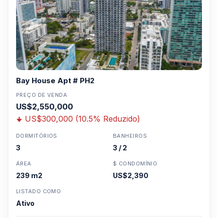
Bay House Apt # PH2
PREÇO DE VENDA
US$2,550,000
US$300,000 (10.5% Reduzido)
DORMITÓRIOS
BANHEIROS
3
3 / 2
ÁREA
$ CONDOMÍNIO
239 m2
US$2,390
LISTADO COMO
Ativo