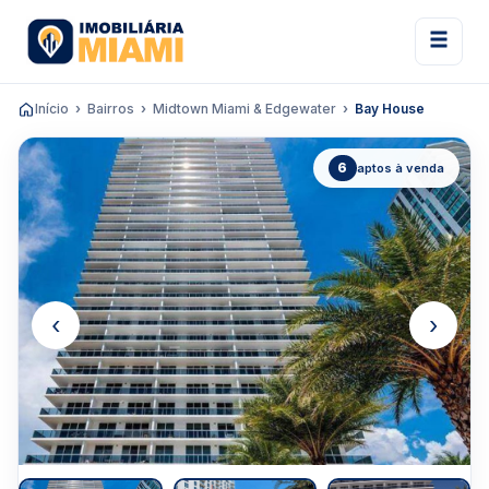
Início
Bairros
Midtown Miami & Edgewater
Bay House
6
aptos à venda
‹
›