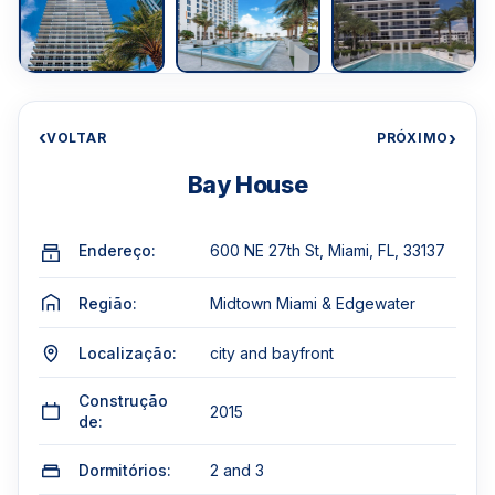
‹
›
VOLTAR
PRÓXIMO
Bay House
Endereço:
600 NE 27th St, Miami, FL, 33137
Região:
Midtown Miami & Edgewater
Localização:
city and bayfront
Construção
2015
de:
Dormitórios:
2 and 3