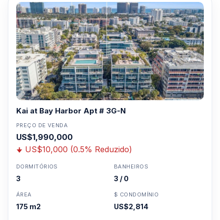
Kai at Bay Harbor Apt # 3G-N
PREÇO DE VENDA
US$1,990,000
US$10,000 (0.5% Reduzido)
DORMITÓRIOS
BANHEIROS
3
3 / 0
ÁREA
$ CONDOMÍNIO
175 m2
US$2,814