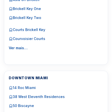
Brickell Key One
Brickell Key Two
Courts Brickell Key
Courvoisier Courts
Ver mais…
DOWNTOWN MIAMI
14 Roc Miami
38 West Eleventh Residences
50 Biscayne