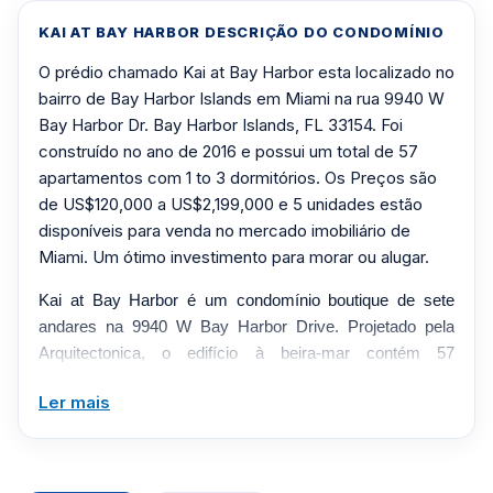
KAI AT BAY HARBOR DESCRIÇÃO DO CONDOMÍNIO
O prédio chamado Kai at Bay Harbor esta localizado no
bairro de Bay Harbor Islands em Miami na rua 9940 W
Bay Harbor Dr. Bay Harbor Islands, FL 33154. Foi
construído no ano de 2016 e possui um total de 57
apartamentos com 1 to 3 dormitórios. Os Preços são
de US$120,000 a US$2,199,000 e 5 unidades estão
disponíveis para venda no mercado imobiliário de
Miami. Um ótimo investimento para morar ou alugar.
Kai at Bay Harbor é um condomínio boutique de sete
andares na 9940 W Bay Harbor Drive. Projetado pela
Arquitectonica, o edifício à beira-mar contém 57
residências e se distingue pelas amplas varandas de
Ler mais
vidro com vista para o canal ou para as ilhas Bay Harbor.
Os layouts de um, dois e três quartos combinam terraços
generosos com armários de estilo europeu, balcões de
pedra e acabamentos contemporâneos, enquanto a