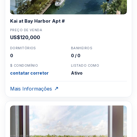
coberturaCabanasÁreas de estar na
coberturaChurrasqueirasFitness CenterClubroomSala
multiusoMarina privadaDocas para
Kai at Bay Harbor Apt #
barcosRecepçãoServiço de
conciergeSegurançaEstacionamento em garagem
PREÇO DE VENDA
US$120,000
atribuídoArmazenamento para residentes
DORMITÓRIOS
BANHEIROS
0
0 / 0
Clique aqui para mandar um email
ou
WhatsApp um corretor em Miami +1 305 540
$ CONDOMÍNIO
LISTADO COMO
5744
contatar corretor
Ativo
Para Vendas ligar no telefone no Brasil SP 11-
3957-0613
Mais Informações