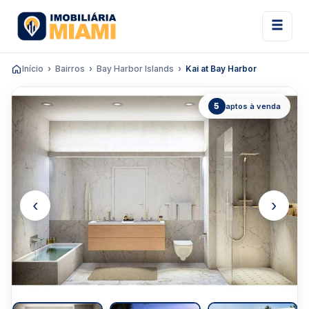
Início
Bairros
Bay Harbor Islands
Kai at Bay Harbor
5
aptos à venda
‹
›