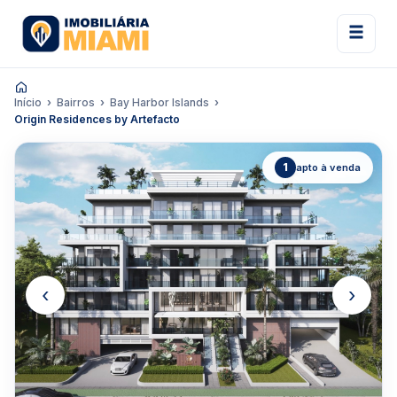
Início
Bairros
Bay Harbor Islands
Origin Residences by Artefacto
1
apto à venda
‹
›