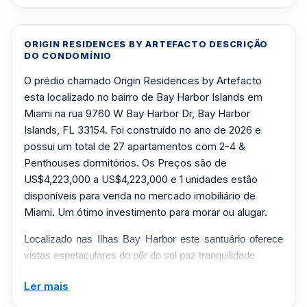
ORIGIN RESIDENCES BY ARTEFACTO DESCRIÇÃO
DO CONDOMÍNIO
O prédio chamado Origin Residences by Artefacto
esta localizado no bairro de Bay Harbor Islands em
Miami na rua 9760 W Bay Harbor Dr, Bay Harbor
Islands, FL 33154. Foi construído no ano de 2026 e
possui um total de 27 apartamentos com 2-4 &
Penthouses dormitórios. Os Preços são de
US$4,223,000 a US$4,223,000 e 1 unidades estão
disponíveis para venda no mercado imobiliário de
Miami. Um ótimo investimento para morar ou alugar.
Localizado nas Ilhas Bay Harbor este santuário oferece
vistas espetaculares do pôr do sol paz tranquilidade
e está perto de tudo. Este edifício boutique de oito
Ler mais
andares simboliza a vida na ilha de Miami. Plantas baixas
grandes com layouts e tamanhos de unidades flexíveis