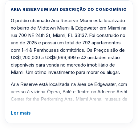
ARIA RESERVE MIAMI DESCRIÇÃO DO CONDOMÍNIO
O prédio chamado Aria Reserve Miami esta localizado
no bairro de Midtown Miami & Edgewater em Miami na
rua 700 NE 24th St, Miami, FL 33137. Foi construído no
ano de 2025 e possui um total de 792 apartamentos
com 1-4 & Penthouses dormitórios. Os Preços são de
US$1,200,000 a US$9,999,999 e 42 unidades estão
disponíveis para venda no mercado imobiliário de
Miami. Um ótimo investimento para morar ou alugar.
Aria Reserve está localizada na área de Edgewater, com
acesso à vizinha Ópera, Balé e Teatro no Adrienne Arsht
Center for the Performing Arts, Miami Arena, museus de
arte e ciência, às praias imaculadas e à vida noturna de
Ler mais
Miami Beach.
São as Torres Gêmeas à beira-mar mais altas dos
Estados Unidos.