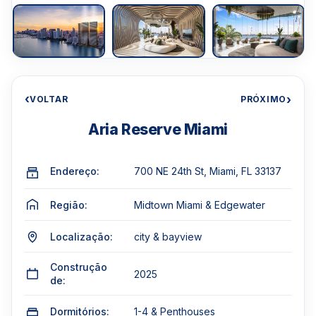
‹
›
VOLTAR
PRÓXIMO
Aria Reserve Miami
Endereço:
700 NE 24th St, Miami, FL 33137
Região:
Midtown Miami & Edgewater
Localização:
city & bayview
Construção
2025
de:
Dormitórios:
1-4 & Penthouses