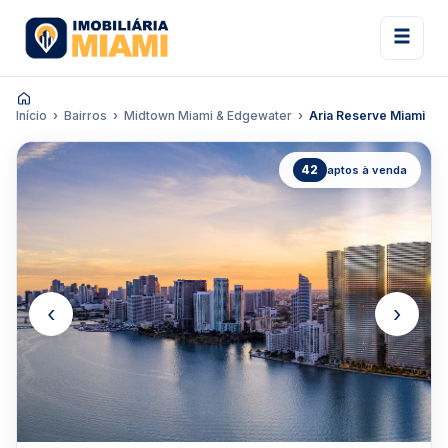
Início
Bairros
Midtown Miami & Edgewater
Aria Reserve Miami
42
aptos à venda
‹
›