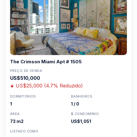
cobertura com jacuzzi
Moradias no rés-do-chão
Clique aqui para mandar um email
ou
WhatsApp um corretor em Miami +1 305 540
5744
Para Vendas ligar no telefone no Brasil SP 11-
The Crimson Miami Apt # 1505
3957-0613
PREÇO DE VENDA
US$510,000
US$25,000 (4.7% Reduzido)
DORMITÓRIOS
BANHEIROS
1
1 / 0
ÁREA
$ CONDOMÍNIO
73 m2
US$1,051
LISTADO COMO