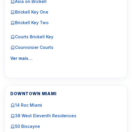
Asia on Brickell
Brickell Key One
Brickell Key Two
Courts Brickell Key
Courvoisier Courts
Ver mais…
DOWNTOWN MIAMI
14 Roc Miami
38 West Eleventh Residences
50 Biscayne