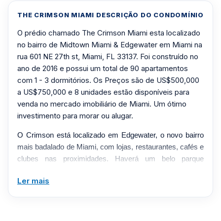
THE CRIMSON MIAMI DESCRIÇÃO DO CONDOMÍNIO
O prédio chamado The Crimson Miami esta localizado
no bairro de Midtown Miami & Edgewater em Miami na
rua 601 NE 27th st, Miami, FL 33137. Foi construído no
ano de 2016 e possui um total de 90 apartamentos
com 1 - 3 dormitórios. Os Preços são de US$500,000
a US$750,000 e 8 unidades estão disponíveis para
venda no mercado imobiliário de Miami. Um ótimo
investimento para morar ou alugar.
O Crimson está localizado em Edgewater, o novo bairro
mais badalado de Miami, com lojas, restaurantes, cafés e
clubes nas proximidades. Haverá um belo parque
adjacente à propriedade com áreas tranquilas e
Ler mais
esculturas de artistas renomados. O Crimson é quente
em Miami, uma adição espetacular à orla marítima da
Baía de Biscayne. Dezoito histórias
salpicado com as cores de South Beach, cercado por