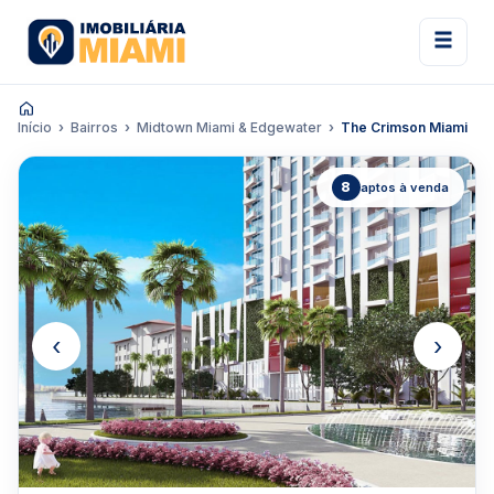
Início
Bairros
Midtown Miami & Edgewater
The Crimson Miami
8
aptos à venda
‹
›