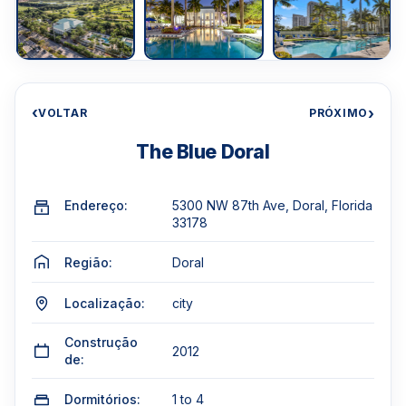
‹
›
VOLTAR
PRÓXIMO
The Blue Doral
Endereço:
5300 NW 87th Ave, Doral, Florida
33178
Região:
Doral
Localização:
city
Construção
2012
de:
Dormitórios:
1 to 4