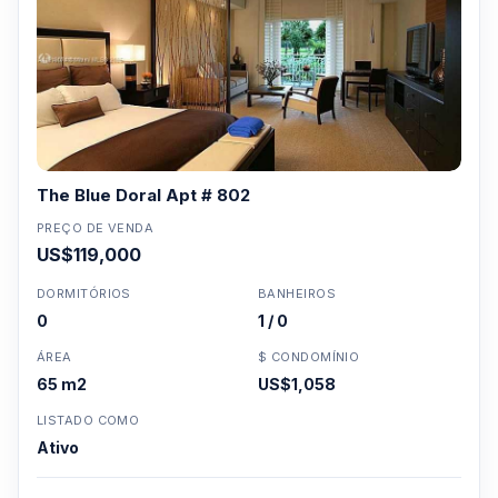
The Blue Doral Apt # 802
PREÇO DE VENDA
US$119,000
DORMITÓRIOS
BANHEIROS
0
1 / 0
ÁREA
$ CONDOMÍNIO
65 m2
US$1,058
LISTADO COMO
Ativo