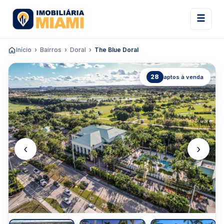
Início
Bairros
Doral
The Blue Doral
28
aptos à venda
‹
›