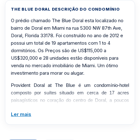
THE BLUE DORAL DESCRIÇÃO DO CONDOMÍNIO
O prédio chamado The Blue Doral esta localizado no
bairro de Doral em Miami na rua 5300 NW 87th Ave,
Doral, Florida 33178. Foi construído no ano de 2012 e
possui um total de 19 apartamentos com 1 to 4
dormitórios. Os Preços são de US$115,000 a
US$320,000 e 28 unidades estão disponíveis para
venda no mercado imobiliário de Miami. Um ótimo
investimento para morar ou alugar.
Provident Doral at The Blue é um condomínio-hotel
composto por suítes situado em cerca de 17 acres
paisagísticos no coração do centro de Doral, a poucos
minutos do Aeroporto Internacional de Miami e do famoso
Ler mais
campo de golfe profissional "Blue Monster" no Trump
National Doral. Concluído em 2008, o resort combina
propriedade flexível com hospitalidade de estilo hoteleiro,
permitindo aos proprietários viver nas suas residências