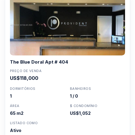
The Blue Doral Apt # 404
PREÇO DE VENDA
US$118,000
DORMITÓRIOS
BANHEIROS
1
1 / 0
ÁREA
$ CONDOMÍNIO
65 m2
US$1,052
LISTADO COMO
Ativo