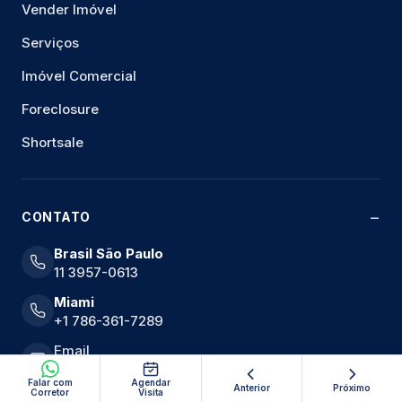
Vender Imóvel
Serviços
Imóvel Comercial
Foreclosure
Shortsale
CONTATO
Brasil São Paulo
11 3957-0613
Miami
+1 786-361-7289
Email
Falar com
Agendar
Anterior
Próximo
Corretor
Visita
ImobiliariaMiami.com.br