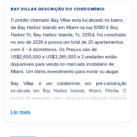
BAY VILLAS DESCRIÇÃO DO CONDOMÍNIO
O prédio chamado Bay Villas esta localizado no bairro
de Bay Harbor Islands em Miami na rua 10190 E Bay
Harbor Dr, Bay Harbor Islands, FL 33154. Foi construído
no ano de 2026 e possui um total de 20 apartamentos
com 3 - 4 dormitórios. Os Preços são de
US$2,650,000 a US$3,285,000 e 2 unidades estão
disponíveis para venda no mercado imobiliário de
Miami. Um ótimo investimento para morar ou alugar.
Bay Villas é um condomínio em pré-construção
localizado em Bay Harbor Islands, Miami, Flórida. O
projeto foi planejado como uma torre residencial moderna
projetada para oferecer residências contemporâneas,
Ler mais
comodidades de estilo de vida e acesso conveniente a
restaurantes, lojas, entretenimento e principais corredores
de transporte em todo o sul da Flórida.