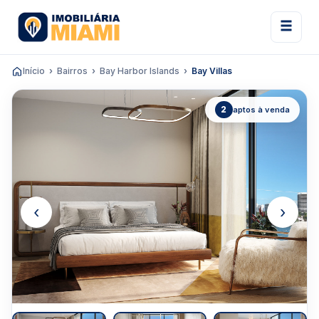
Início
Bairros
Bay Harbor Islands
Bay Villas
2
aptos à venda
‹
›