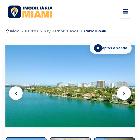
Início
Bairros
Bay Harbor Islands
Carroll Walk
4
aptos à venda
‹
›