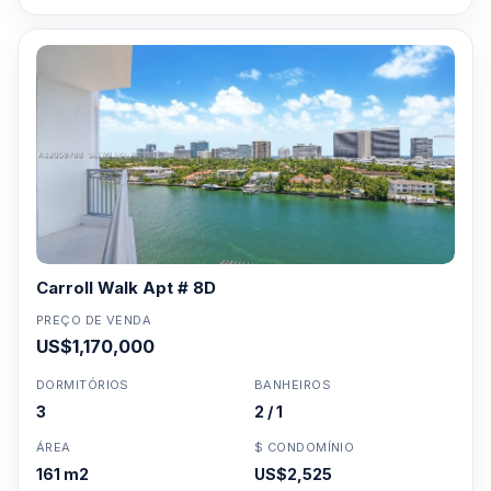
Carroll Walk Apt # 8D
PREÇO DE VENDA
US$1,170,000
DORMITÓRIOS
BANHEIROS
3
2 / 1
ÁREA
$ CONDOMÍNIO
161 m2
US$2,525