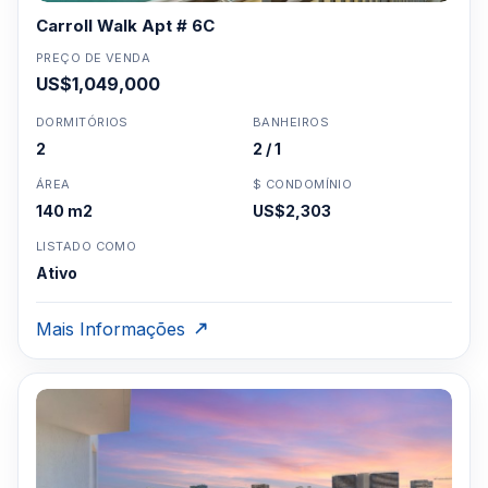
instalações de caisServiço de conciergeServiço de
Carroll Walk Apt # 6C
manobristaEstacionamento coberto
atribuídoArmazenamento para residentes
PREÇO DE VENDA
US$1,049,000
DORMITÓRIOS
BANHEIROS
Clique aqui para mandar um email
ou
2
2 / 1
WhatsApp um corretor em Miami +1 305 540
5744
ÁREA
$ CONDOMÍNIO
Para Vendas ligar no telefone no Brasil SP 11-
140 m2
US$2,303
3957-0613
LISTADO COMO
Ativo
Mais Informações