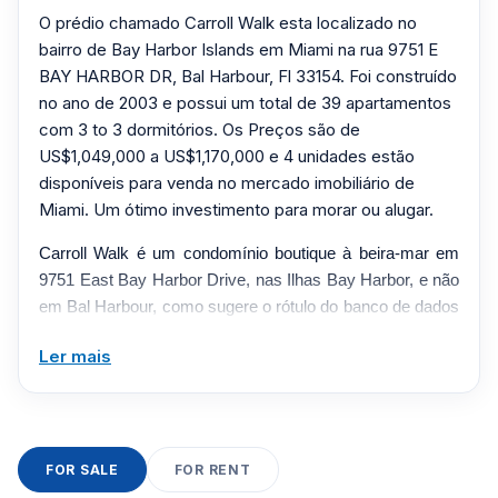
O prédio chamado Carroll Walk esta localizado no
bairro de Bay Harbor Islands em Miami na rua 9751 E
BAY HARBOR DR, Bal Harbour, Fl 33154. Foi construído
no ano de 2003 e possui um total de 39 apartamentos
com 3 to 3 dormitórios. Os Preços são de
US$1,049,000 a US$1,170,000 e 4 unidades estão
disponíveis para venda no mercado imobiliário de
Miami. Um ótimo investimento para morar ou alugar.
Carroll Walk é um condomínio boutique à beira-mar em
9751 East Bay Harbor Drive, nas Ilhas Bay Harbor, e não
em Bal Harbour, como sugere o rótulo do banco de dados
existente. Concluído em 2003, o edifício contém 39
Ler mais
residências e é comumente descrito como uma estrutura
de 16 andares, com níveis residenciais dispostos em
baixa densidade. Sua localização na costa leste da ilha
oferece a muitas casas vistas de Indian Creek, da
Intracoastal Waterway, do Atlântico ou do horizonte de
FOR SALE
FOR RENT
Miami. As residências são conhecidas pela entrada de