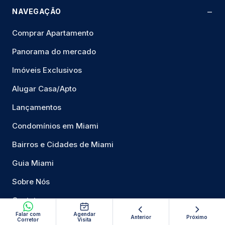
NAVEGAÇÃO
Comprar Apartamento
Panorama do mercado
Imóveis Exclusivos
Alugar Casa/Apto
Lançamentos
Condomínios em Miami
Bairros e Cidades de Miami
Guia Miami
Sobre Nós
Contato
Falar com
Agendar
Anterior
Próximo
Mapa do Site
Corretor
Visita