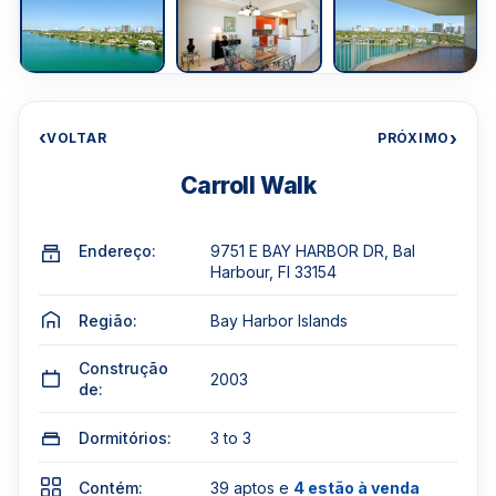
‹
›
VOLTAR
PRÓXIMO
Carroll Walk
Endereço:
9751 E BAY HARBOR DR, Bal
Harbour, Fl 33154
Região:
Bay Harbor Islands
Construção
2003
de:
Dormitórios:
3 to 3
Contém:
39 aptos e
4 estão à venda