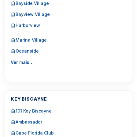
Bayside Village
Bayview Village
Harborview
Marina Village
Oceanside
Ver mais…
KEY BISCAYNE
101 Key Biscayne
Ambassador
Cape Florida Club