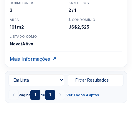
DORMITÓRIOS
BANHEIROS
3
2 / 1
ÁREA
$ CONDOMÍNIO
161 m2
US$2,525
LISTADO COMO
Novo/Ativo
Mais Informações
Filtrar Resultados
1
1
Página
de
Ver Todos 4 aptos