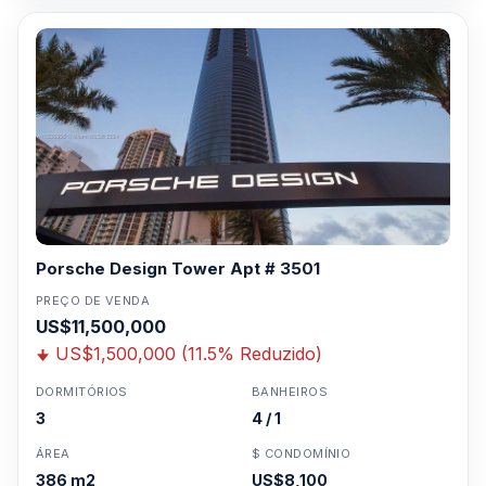
Porsche Design Tower Apt # 3501
PREÇO DE VENDA
US$11,500,000
US$1,500,000 (11.5% Reduzido)
DORMITÓRIOS
BANHEIROS
3
4 / 1
ÁREA
$ CONDOMÍNIO
386 m2
US$8,100