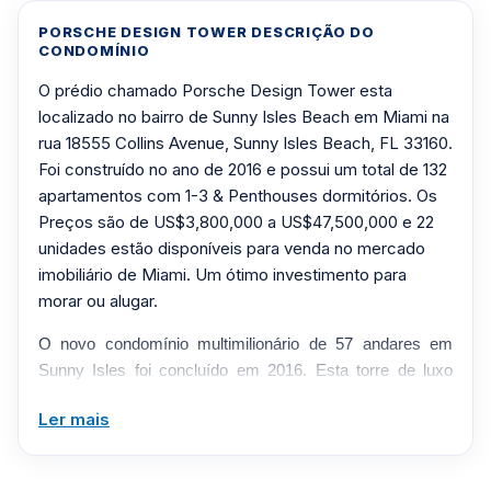
PORSCHE DESIGN TOWER DESCRIÇÃO DO
CONDOMÍNIO
O prédio chamado Porsche Design Tower esta
localizado no bairro de Sunny Isles Beach em Miami na
rua 18555 Collins Avenue, Sunny Isles Beach, FL 33160.
Foi construído no ano de 2016 e possui um total de 132
apartamentos com 1-3 & Penthouses dormitórios. Os
Preços são de US$3,800,000 a US$47,500,000 e 22
unidades estão disponíveis para venda no mercado
imobiliário de Miami. Um ótimo investimento para
morar ou alugar.
O novo condomínio multimilionário de 57 andares em
Sunny Isles foi concluído em 2016. Esta torre de luxo
será erguida em Sunny Isles Beach como parte de um
Ler mais
projeto de US$ 560 milhões entre o Porsche Design
Group da Alemanha e Gil Dezer. O edifício de luxo será
construído em 2,2 acres de terreno na Collins Avenue.