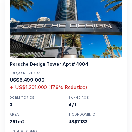
Porsche Design Tower Apt # 4804
PREÇO DE VENDA
US$5,499,000
US$1,201,000 (17.9% Reduzido)
DORMITÓRIOS
BANHEIROS
3
4 / 1
ÁREA
$ CONDOMÍNIO
291 m2
US$7,133
LISTADO COMO