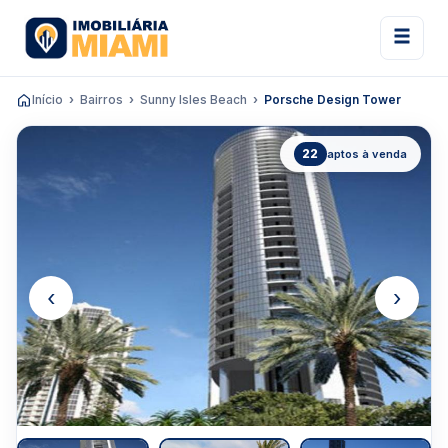
Início
Bairros
Sunny Isles Beach
Porsche Design Tower
22
aptos à venda
‹
›