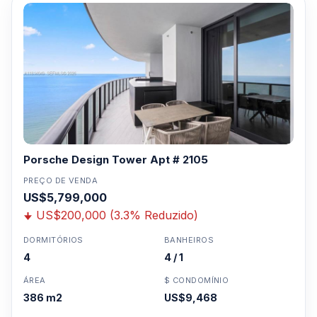
Porsche Design Tower Apt # 2105
PREÇO DE VENDA
US$5,799,000
US$200,000 (3.3% Reduzido)
DORMITÓRIOS
BANHEIROS
4
4 / 1
ÁREA
$ CONDOMÍNIO
386 m2
US$9,468