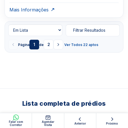
Mais Informações
Filtrar Resultados
1
2
Página
de
Ver Todos 22 aptos
Lista completa de prédios
Falar com
Agendar
Anterior
Próximo
SOUTH OF 5TH (SOFI)
Corretor
Visita