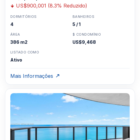
US$900,001 (8.3% Reduzido)
DORMITÓRIOS
BANHEIROS
4
5 / 1
ÁREA
$ CONDOMÍNIO
386 m2
US$9,468
LISTADO COMO
Ativo
Mais Informações