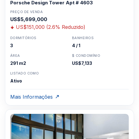
Porsche Design Tower Apt # 4603
PREÇO DE VENDA
US$5,699,000
US$151,000 (2.6% Reduzido)
DORMITÓRIOS
BANHEIROS
3
4 / 1
ÁREA
$ CONDOMÍNIO
291 m2
US$7,133
LISTADO COMO
Ativo
Mais Informações