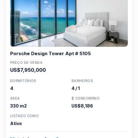
Porsche Design Tower Apt # 5105
PREÇO DE VENDA
US$7,950,000
DORMITÓRIOS
BANHEIROS
4
4 / 1
ÁREA
$ CONDOMÍNIO
330 m2
US$8,186
LISTADO COMO
Ativo