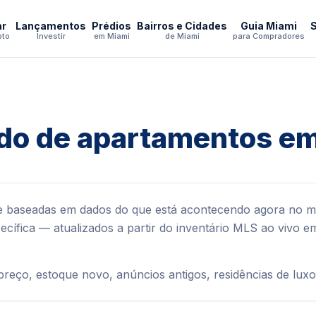
ar
Lançamentos
Prédios
Bairros e Cidades
Guia Miami
pto
Investir
em Miami
de Miami
para Compradores
do de apartamentos e
 baseadas em dados do que está acontecendo agora no me
cífica — atualizados a partir do inventário MLS ao vivo e
 preço, estoque novo, anúncios antigos, residências de lux