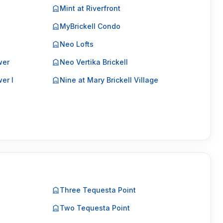
Mint at Riverfront
MyBrickell Condo
Neo Lofts
wer
Neo Vertika Brickell
er I
Nine at Mary Brickell Village
Three Tequesta Point
Two Tequesta Point