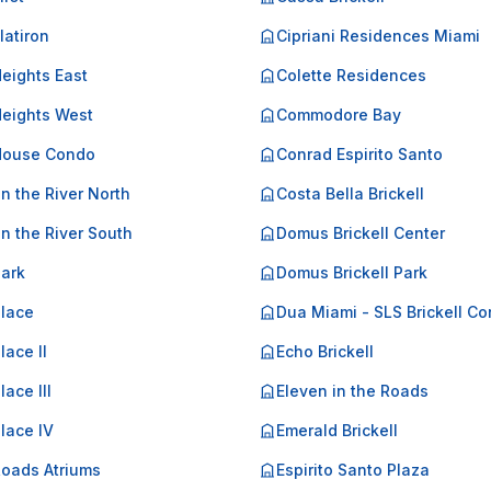
Flatiron
Cipriani Residences Miami
Heights East
Colette Residences
Heights West
Commodore Bay
 House Condo
Conrad Espirito Santo
on the River North
Costa Bella Brickell
on the River South
Domus Brickell Center
Park
Domus Brickell Park
Place
Dua Miami - SLS Brickell C
lace II
Echo Brickell
lace III
Eleven in the Roads
Place IV
Emerald Brickell
Roads Atriums
Espirito Santo Plaza