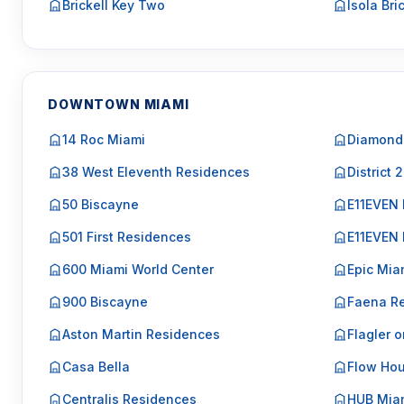
Brickell Key Two
Isola Bri
DOWNTOWN MIAMI
14 Roc Miami
Diamond
38 West Eleventh Residences
District 
50 Biscayne
E11EVEN
501 First Residences
E11EVEN 
600 Miami World Center
Epic Mia
900 Biscayne
Faena R
Aston Martin Residences
Flagler o
Casa Bella
Flow Ho
Centralis Residences
HUB Mia