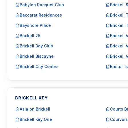
Babylon Racquet Club
Brickell 
Baccarat Residences
Brickell 
Bayshore Place
Brickell
Brickell 25
Brickell
Brickell Bay Club
Brickell 
Brickell Biscayne
Brickell 
Brickell City Centre
Bristol 
BRICKELL KEY
Asia on Brickell
Courts Br
Brickell Key One
Courvois