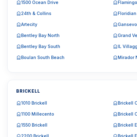
1500 Ocean Drive
Flaming
24th & Collins
Floridian
Artecity
Gansevo
Bentley Bay North
Grand Ve
Bentley Bay South
IL Villag
Boulan South Beach
Mirador 
BRICKELL
1010 Brickell
Brickell 
1100 Millecento
Brickell 
1550 Brickell
Brickell 
2200 Brickell
Brickell F