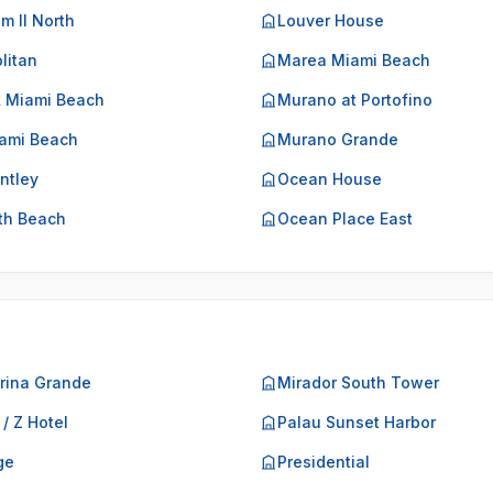
m II North
Louver House
litan
Marea Miami Beach
k Miami Beach
Murano at Portofino
ami Beach
Murano Grande
ntley
Ocean House
th Beach
Ocean Place East
rina Grande
Mirador South Tower
 / Z Hotel
Palau Sunset Harbor
ge
Presidential