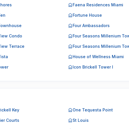
Shores
Faena Residences Miami
Ten
Fortune House
 Townhouse
Four Ambassadors
 View Condo
Four Seasons Millenium To
View Terrace
Four Seasons Millenium Tow
Vista
House of Wellness Miami
Tower
Icon Brickell Tower I
ickell Key
One Tequesta Point
ier Courts
St Louis