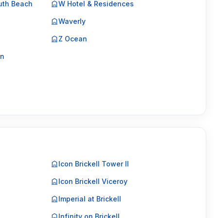
uth Beach
W Hotel & Residences
Waverly
Z Ocean
on
Icon Brickell Tower II
Icon Brickell Viceroy
Imperial at Brickell
Infinity on Brickell