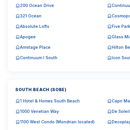
200 Ocean Drive
Continuu
321 Ocean
Cosmopo
Absolute Lofts
Five Par
Apogee
Glass Mi
Armitage Place
Hilton Be
Continuum I South
Icon Sou
SOUTH BEACH (SOBE)
1 Hotel & Homes South Beach
Capri Ma
1000 Venetian Way
De Soleil
1100 West Condo (Mondrian located)
Decopla