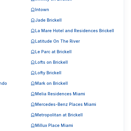
Intown
Jade Brickell
La Mare Hotel and Residences Brickell
Latitude On The River
Le Parc at Brickell
Lofts on Brickell
Lofty Brickell
ondo
Mark on Brickell
Melia Residences Miami
Mercedes-Benz Places Miami
Metropolitan at Brickell
Millux Place Miami