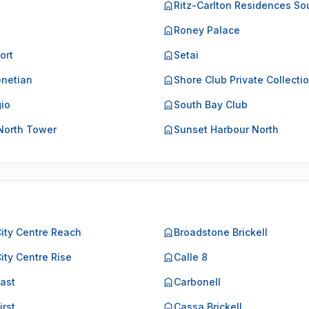
o
Ritz-Carlton Residences So
Roney Palace
ort
Setai
netian
Shore Club Private Collecti
gio
South Bay Club
North Tower
Sunset Harbour North
City Centre Reach
Broadstone Brickell
City Centre Rise
Calle 8
East
Carbonell
irst
Cassa Brickell