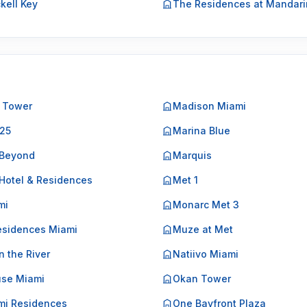
ckell Key
The Residences at Mandarin
 Tower
Madison Miami
225
Marina Blue
 Beyond
Marquis
Hotel & Residences
Met 1
mi
Monarc Met 3
esidences Miami
Muze at Met
n the River
Natiivo Miami
use Miami
Okan Tower
mi Residences
One Bayfront Plaza