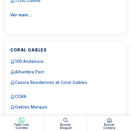
7200 Collins
Ver mais…
CORAL GABLES
100 Andalusia
Alhambra Parc
Cassia Residences at Coral Gables
CORA
Gables Marquis
Ver mais…
Falar com
Buscar
Buscar
Corretor
Aluguel
Compra