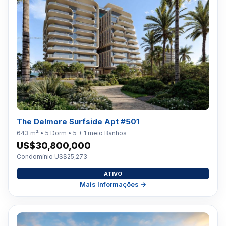
The Delmore Surfside Apt #501
643 m² • 5 Dorm • 5 + 1 meio Banhos
US$30,800,000
Condomínio US$25,273
ATIVO
Mais Informações →