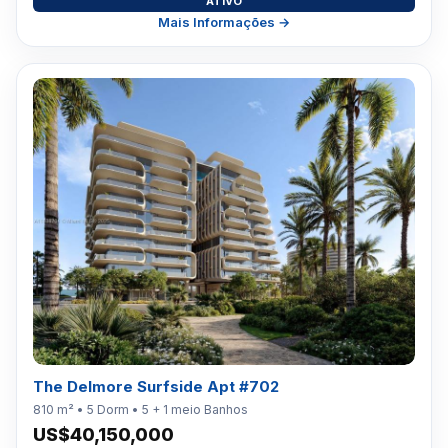
ATIVO
Mais Informações →
The Delmore Surfside Apt #702
810 m² • 5 Dorm • 5 + 1 meio Banhos
US$40,150,000