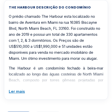
THE HARBOUR DESCRIÇÃO DO CONDOMÍNIO
O prédio chamado The Harbour esta localizado no
bairro de Aventura em Miami na rua 16385 Biscayne
Blvd, North Miami Beach, FL 33160. Foi construído no
ano de 2019 e possui um total de 330 apartamentos
com 1, 2, & 3 dormitórios. Os Preços são de
US$510,000 a US$1,990,000 e 51 unidades estão
disponíveis para venda no mercado imobiliário de
Miami. Um ótimo investimento para morar ou alugar.
The Harbour é um condomínio fechado à beira-mar
localizado ao longo das águas costeiras de North Miami
Beach, composto por torres gêmeas projetadas por
Corwil Architects com interiores da The Design Agency.
Ler mais
Concluído por volta de 2018-2019, o empreendimento
oferece um estilo de vida de resort a poucos minutos do
Aventura Mall, das lojas de Bal Harbour e das praias de
Sunny Isles, cercado por exuberantes jardins botânicos e