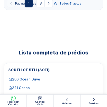
1
3
Página
de
Ver Todos 51 aptos
Lista completa de prédios
SOUTH OF 5TH (SOFI)
200 Ocean Drive
321 Ocean
Absolute Lofts
Falar com
Agendar
Anterior
Próximo
Corretor
Apogee
Visita