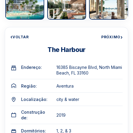
‹
›
VOLTAR
PRÓXIMO
The Harbour
Endereço:
16385 Biscayne Blvd, North Miami
Beach, FL 33160
Região:
Aventura
Localização:
city & water
Construção
2019
de:
Dormitórios:
1, 2, & 3