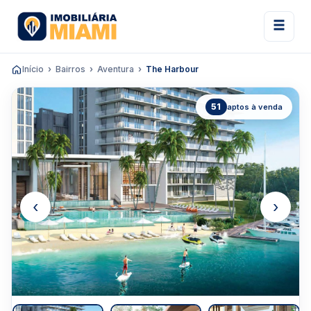
Início
Bairros
Aventura
The Harbour
51
aptos à venda
‹
›