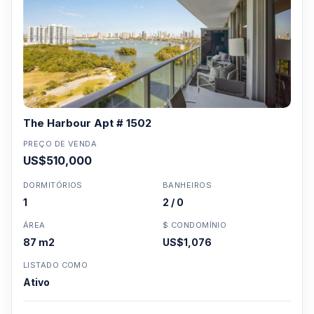
5744
Para Vendas ligar no telefone no Brasil SP 11-
3957-0613
The Harbour Apt # 1502
PREÇO DE VENDA
US$510,000
DORMITÓRIOS
BANHEIROS
1
2 / 0
ÁREA
$ CONDOMÍNIO
87 m2
US$1,076
LISTADO COMO
Ativo