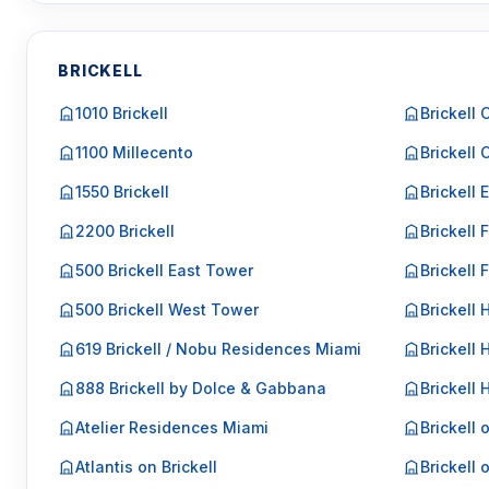
BRICKELL
1010 Brickell
Brickell 
1100 Millecento
Brickell 
1550 Brickell
Brickell 
2200 Brickell
Brickell F
500 Brickell East Tower
Brickell 
500 Brickell West Tower
Brickell 
619 Brickell / Nobu Residences Miami
Brickell 
888 Brickell by Dolce & Gabbana
Brickell
Atelier Residences Miami
Brickell 
Atlantis on Brickell
Brickell 