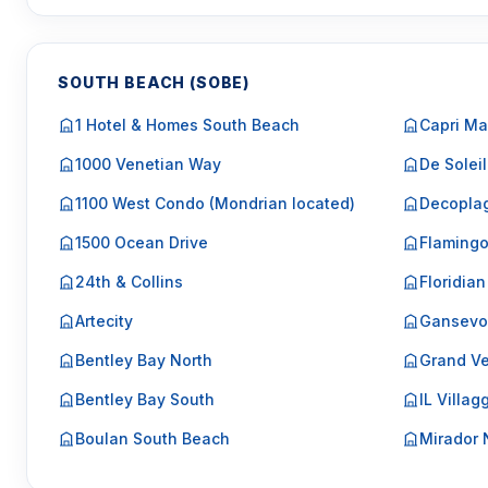
SOUTH BEACH (SOBE)
1 Hotel & Homes South Beach
Capri Ma
1000 Venetian Way
De Soleil
1100 West Condo (Mondrian located)
Decopla
1500 Ocean Drive
Flaming
24th & Collins
Floridian
Artecity
Gansevo
Bentley Bay North
Grand Ve
Bentley Bay South
IL Villag
Boulan South Beach
Mirador 