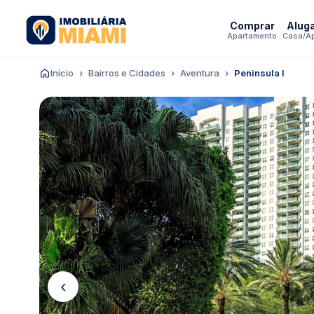
Comprar
Alug
Apartamento
Casa/A
Início
Bairros e Cidades
Aventura
Peninsula I
‹