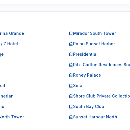
rina Grande
Mirador South Tower
 / Z Hotel
Palau Sunset Harbor
ge
Presidential
o
Ritz-Carlton Residences So
Roney Palace
ort
Setai
netian
Shore Club Private Collecti
gio
South Bay Club
North Tower
Sunset Harbour North