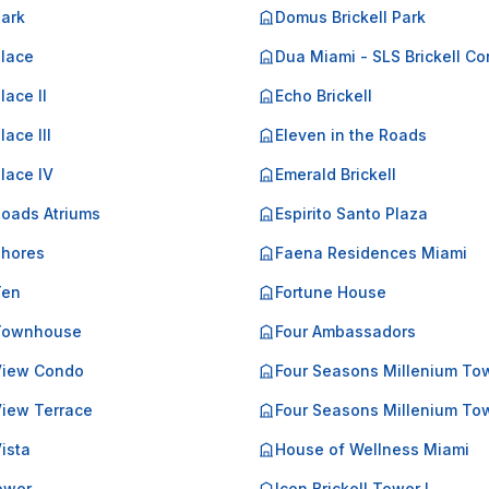
Park
Domus Brickell Park
Place
Dua Miami - SLS Brickell C
lace II
Echo Brickell
lace III
Eleven in the Roads
Place IV
Emerald Brickell
Roads Atriums
Espirito Santo Plaza
Shores
Faena Residences Miami
Ten
Fortune House
 Townhouse
Four Ambassadors
 View Condo
Four Seasons Millenium To
View Terrace
Four Seasons Millenium Tow
Vista
House of Wellness Miami
Tower
Icon Brickell Tower I