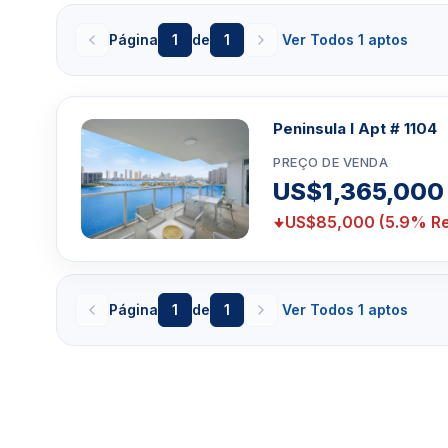
Página
1
de
1
Ver Todos 1 aptos
Peninsula I Apt # 1104
PREÇO DE VENDA
US$1,365,000
US$85,000 (5.9% Re
Página
1
de
1
Ver Todos 1 aptos