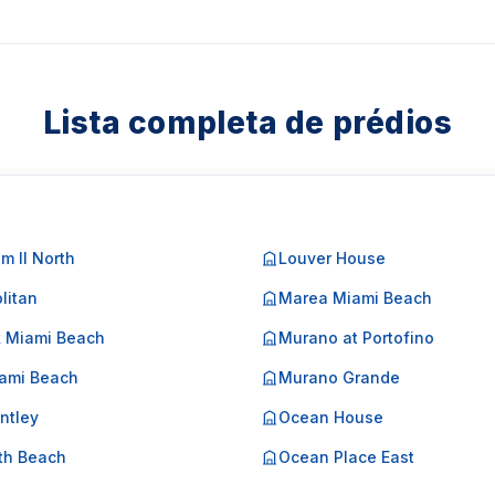
Lista completa de prédios
m II North
Louver House
litan
Marea Miami Beach
k Miami Beach
Murano at Portofino
ami Beach
Murano Grande
ntley
Ocean House
th Beach
Ocean Place East