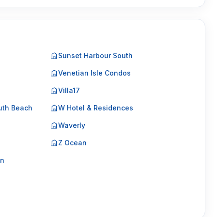
Sunset Harbour South
Venetian Isle Condos
Villa17
uth Beach
W Hotel & Residences
Waverly
Z Ocean
on