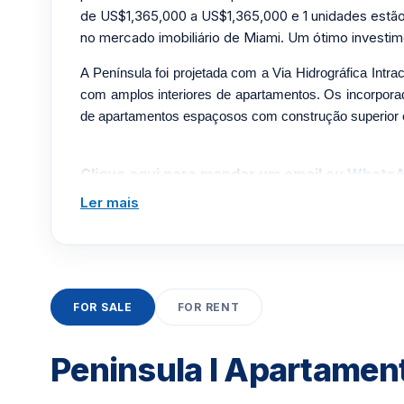
de US$1,365,000 a US$1,365,000 e 1 unidades estão
no mercado imobiliário de Miami. Um ótimo investim
A Península foi projetada com a Via Hidrográfica Intra
com amplos interiores de apartamentos. Os incorpor
de apartamentos espaçosos com construção superior
Clique aqui para mandar um email
ou
WhatsA
Miami +1 305 540 5744
Ler mais
Para Vendas ligar no telefone no Brasil SP 1
FOR SALE
FOR RENT
Peninsula I Apartamen