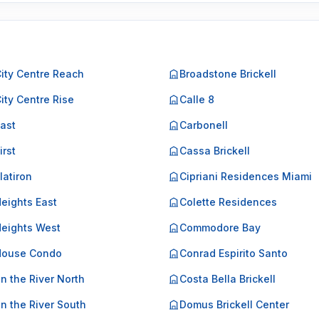
City Centre Reach
Broadstone Brickell
City Centre Rise
Calle 8
East
Carbonell
irst
Cassa Brickell
Flatiron
Cipriani Residences Miami
Heights East
Colette Residences
Heights West
Commodore Bay
 House Condo
Conrad Espirito Santo
on the River North
Costa Bella Brickell
on the River South
Domus Brickell Center