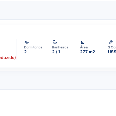
Dormitórios
Banheiros
Área
$ Co
2
2 / 1
277 m2
US$
duzido)