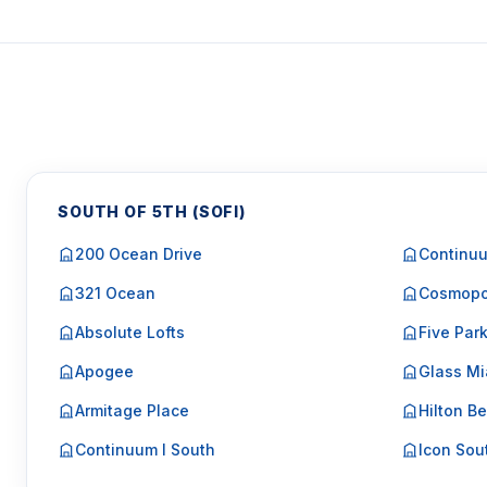
SOUTH OF 5TH (SOFI)
200 Ocean Drive
Continuu
321 Ocean
Cosmopo
Absolute Lofts
Five Par
Apogee
Glass Mi
Armitage Place
Hilton Be
Continuum I South
Icon Sou