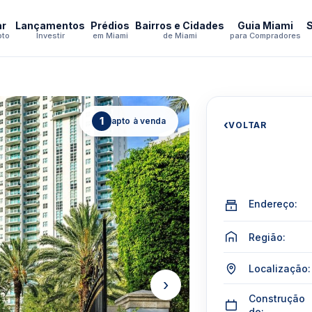
ar
Lançamentos
Prédios
Bairros e Cidades
Guia Miami
pto
Investir
em Miami
de Miami
para Compradores
1
apto à venda
‹
VOLTAR
Endereço:
Região:
Localização:
›
Construção
de: