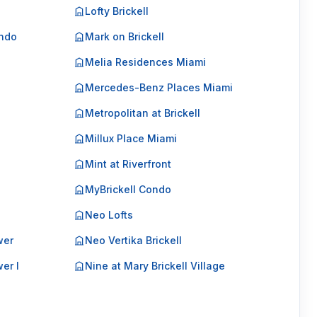
Lofty Brickell
ondo
Mark on Brickell
Melia Residences Miami
Mercedes-Benz Places Miami
Metropolitan at Brickell
Millux Place Miami
Mint at Riverfront
MyBrickell Condo
Neo Lofts
wer
Neo Vertika Brickell
er I
Nine at Mary Brickell Village