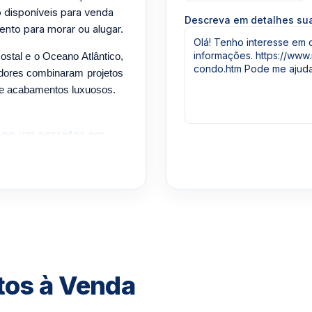
 disponíveis para venda
Descreva em detalhes s
ento para morar ou alugar.
costal e o Oceano Atlântico,
adores combinaram projetos
 e acabamentos luxuosos.
pp um corretor em
1-3957-0613
tos à Venda