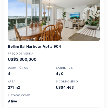
Bellini Bal Harbour Apt # 904
PREÇO DE VENDA
US$3,300,000
DORMITÓRIOS
BANHEIROS
4
4 / 0
ÁREA
$ CONDOMÍNIO
271 m2
US$4,463
LISTADO COMO
Ativo