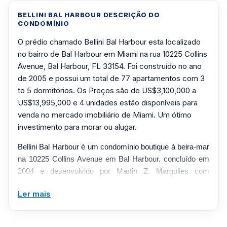
BELLINI BAL HARBOUR DESCRIÇÃO DO
CONDOMÍNIO
O prédio chamado Bellini Bal Harbour esta localizado
no bairro de Bal Harbour em Miami na rua 10225 Collins
Avenue, Bal Harbour, FL 33154. Foi construído no ano
de 2005 e possui um total de 77 apartamentos com 3
to 5 dormitórios. Os Preços são de US$3,100,000 a
US$13,995,000 e 4 unidades estão disponíveis para
venda no mercado imobiliário de Miami. Um ótimo
investimento para morar ou alugar.
Bellini Bal Harbour é um condomínio boutique à beira-mar
na 10225 Collins Avenue em Bal Harbour, concluído em
2004 e desenvolvido por Martin Z. Margulies com
arquitetura de Cohen Freedman Encinosa. A torre abriga
Ler mais
apenas 77 residências em aproximadamente 23 a 24
andares, oferecendo plantas baixas de dois, três e quatro
quartos, além de coberturas. As casas possuem entrada