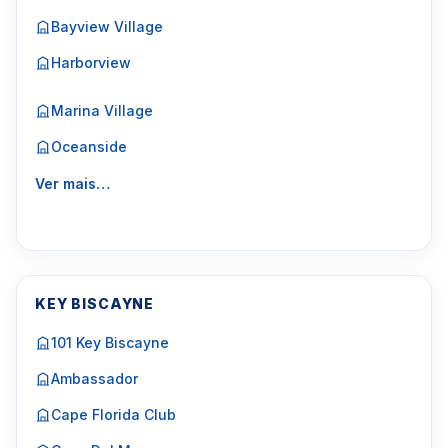
Bayview Village
Harborview
Marina Village
Oceanside
Ver mais…
KEY BISCAYNE
101 Key Biscayne
Ambassador
Cape Florida Club