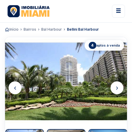
Início
Bairros
Bal Harbour
Bellini Bal Harbour
4
aptos à venda
‹
›