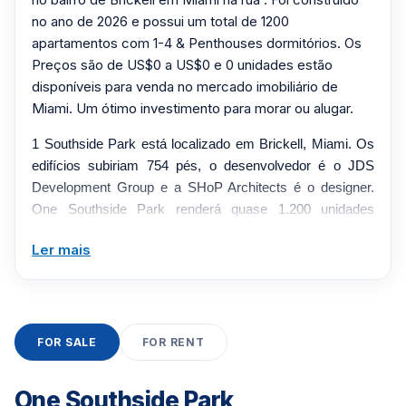
no ano de 2026 e possui um total de 1200
apartamentos com 1-4 & Penthouses dormitórios. Os
Preços são de US$0 a US$0 e 0 unidades estão
disponíveis para venda no mercado imobiliário de
Miami. Um ótimo investimento para morar ou alugar.
1 Southside Park está localizado em Brickell, Miami. Os
edifícios subiriam 754 pés, o desenvolvedor é o JDS
Development Group e a SHoP Architects é o designer.
One Southside Park renderá quase 1.200 unidades
residenciais, cerca de 200.000 pés quadrados de espaço
Ler mais
de escritório Classe A, 23.312 pés quadrados de espaço
para restaurante, 1.417 pés quadrados para um
restaurante fast-food, um Treehouse Hotel de 189 quartos
operado pela SH Hotels & Resorts, um corpo de
bombeiros de 32.000 pés quadrados e 1.000 vagas de
FOR SALE
FOR RENT
estacionamento.
One Southside Park