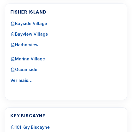
FISHER ISLAND
Bayside Village
Bayview Village
Harborview
Marina Village
Oceanside
Ver mais…
KEY BISCAYNE
101 Key Biscayne