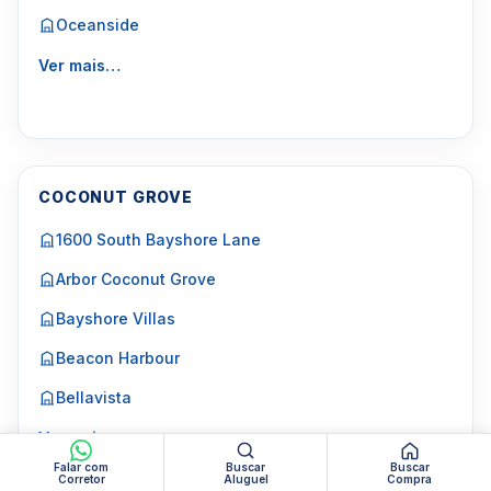
Oceanside
Ver mais…
COCONUT GROVE
1600 South Bayshore Lane
Arbor Coconut Grove
Bayshore Villas
Beacon Harbour
Bellavista
Ver mais…
Falar com
Buscar
Buscar
Corretor
Aluguel
Compra