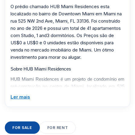
O prédio chamado HUB Miami Residences esta
localizado no bairro de Downtown Miami em Miami na
rua 525 NW 2nd Ave, Miami, FL 33136. Foi construído
no ano de 2026 e possui um total de 41 apartamentos
com Studio, 1 and3 dormitórios. Os Preços são de
US$0 a US$0 e 0 unidades estão disponíveis para
venda no mercado imobiliário de Miami. Um ótimo
investimento para morar ou alugar.
Sobre HUB Miami Residences
HUB Miami Residences é um projeto de condomínio em
pré-construção no centro de Miami, localizado em 525
NW 2nd Ave, Miami, FL 33136. Esta página de
Ler mais
construção é organizada para compradores, vendedores,
locatários, investidores e agentes de condomínios em
Miami que pesquisam novos inventários de condomínios
no sul da Flórida.
FOR SALE
FOR RENT
O HUB Miami Residences é classificado como uma