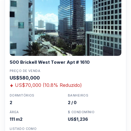
500 Brickell West Tower Apt # 1610
PREÇO DE VENDA
US$580,000
US$70,000 (10.8% Reduzido)
DORMITÓRIOS
BANHEIROS
2
2 / 0
ÁREA
$ CONDOMÍNIO
111 m2
US$1,236
LISTADO COMO