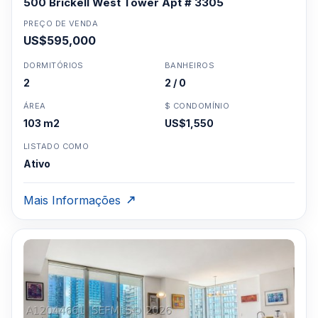
500 Brickell West Tower Apt # 3305
PREÇO DE VENDA
US$595,000
DORMITÓRIOS
BANHEIROS
2
2 / 0
ÁREA
$ CONDOMÍNIO
103 m2
US$1,550
LISTADO COMO
Ativo
Mais Informações