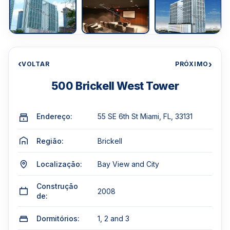
‹
›
VOLTAR
PRÓXIMO
500 Brickell West Tower
Endereço:
55 SE 6th St Miami, FL, 33131
Região:
Brickell
Localização:
Bay View and City
Construção
2008
de:
Dormitórios:
1, 2 and 3