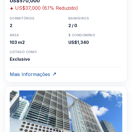
US$570,000
US$37,000 (6.1% Reduzido)
DORMITÓRIOS
BANHEIROS
2
2 / 0
ÁREA
$ CONDOMÍNIO
103 m2
US$1,340
LISTADO COMO
Exclusivo
Mais Informações