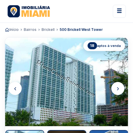
Início
Bairros
Brickell
500 Brickell West Tower
18
aptos à venda
‹
›