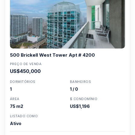
500 Brickell West Tower Apt # 4200
PREÇO DE VENDA
US$450,000
DORMITÓRIOS
BANHEIROS
1
1 / 0
ÁREA
$ CONDOMÍNIO
75 m2
US$1,196
LISTADO COMO
Ativo