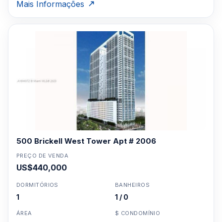
Mais Informações
preocupações do dia. Portanto, se você é um investidor,
um comprador de casa principal ou apenas deseja alugar,
não procure além das 500 torres Brickell para satisfazer
todas as suas necessidades.
Clique aqui para mandar um email
ou
WhatsApp um corretor em Miami +1 305 540
5744
Para Vendas ligar no telefone no Brasil SP 11-
3957-0613
500 Brickell West Tower Apt # 2006
PREÇO DE VENDA
US$440,000
DORMITÓRIOS
BANHEIROS
1
1 / 0
ÁREA
$ CONDOMÍNIO