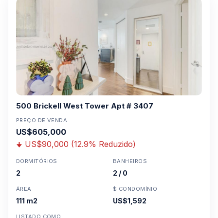
500 Brickell West Tower Apt # 3407
PREÇO DE VENDA
US$605,000
US$90,000 (12.9% Reduzido)
DORMITÓRIOS
BANHEIROS
2
2 / 0
ÁREA
$ CONDOMÍNIO
111 m2
US$1,592
LISTADO COMO