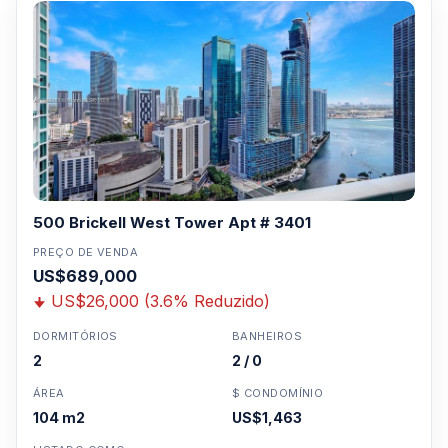
500 Brickell West Tower Apt # 3401
PREÇO DE VENDA
US$689,000
US$26,000 (3.6% Reduzido)
DORMITÓRIOS
BANHEIROS
2
2 / 0
ÁREA
$ CONDOMÍNIO
104 m2
US$1,463