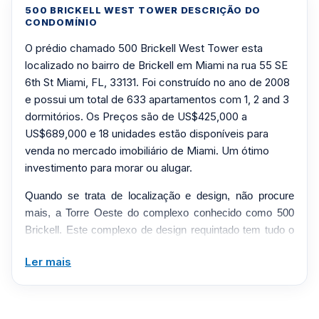
500 BRICKELL WEST TOWER DESCRIÇÃO DO
CONDOMÍNIO
O prédio chamado 500 Brickell West Tower esta
localizado no bairro de Brickell em Miami na rua 55 SE
6th St Miami, FL, 33131. Foi construído no ano de 2008
e possui um total de 633 apartamentos com 1, 2 and 3
dormitórios. Os Preços são de US$425,000 a
US$689,000 e 18 unidades estão disponíveis para
venda no mercado imobiliário de Miami. Um ótimo
investimento para morar ou alugar.
Quando se trata de localização e design, não procure
mais, a Torre Oeste do complexo conhecido como 500
Brickell. Este complexo de design requintado tem tudo o
que você deseja em uma casa. Um projecto da
Ler mais
mundialmente reconhecida Arquitectonica, cujos
projectos mundialmente famosos ganharam inúmeros
prémios, pelo design e áreas comuns contemporâneas
de estilo Zen. Desenvolvido pela Fortune 500 Company, o