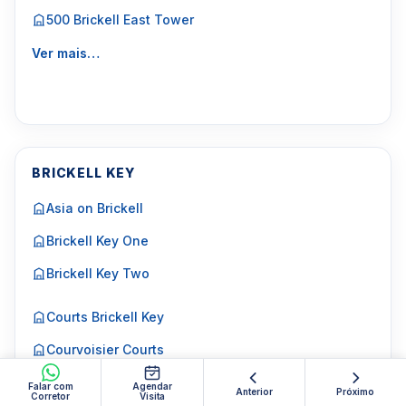
500 Brickell East Tower
Ver mais…
BRICKELL KEY
Asia on Brickell
Brickell Key One
Brickell Key Two
Courts Brickell Key
Courvoisier Courts
Ver mais…
Falar com
Agendar
Anterior
Próximo
Corretor
Visita