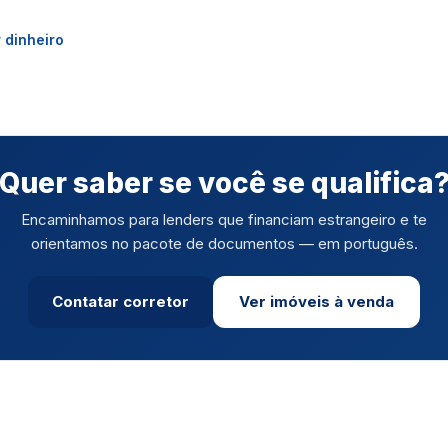
r dinheiro
Quer saber se você se qualifica
Encaminhamos para lenders que financiam estrangeiro e te
orientamos no pacote de documentos — em português.
Contatar corretor
Ver imóveis à venda