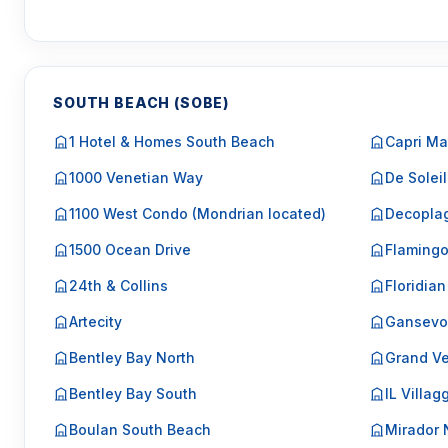
SOUTH BEACH (SOBE)
1 Hotel & Homes South Beach
Capri Ma
1000 Venetian Way
De Soleil
1100 West Condo (Mondrian located)
Decopla
1500 Ocean Drive
Flaming
24th & Collins
Floridian
Artecity
Gansevo
Bentley Bay North
Grand Ve
Bentley Bay South
IL Villag
Boulan South Beach
Mirador 