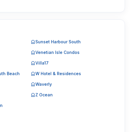
Sunset Harbour South
Venetian Isle Condos
Villa17
uth Beach
W Hotel & Residences
Waverly
Z Ocean
on