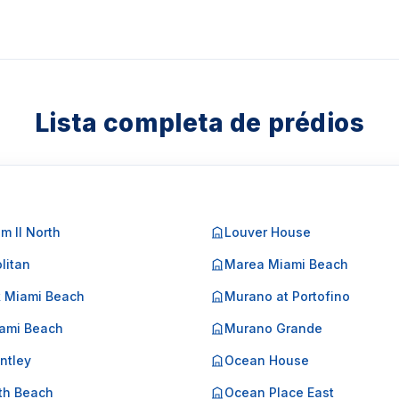
Lista completa de prédios
m II North
Louver House
litan
Marea Miami Beach
k Miami Beach
Murano at Portofino
ami Beach
Murano Grande
ntley
Ocean House
th Beach
Ocean Place East