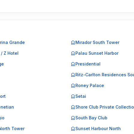
rina Grande
Mirador South Tower
 / Z Hotel
Palau Sunset Harbor
ge
Presidential
o
Ritz-Carlton Residences So
Roney Palace
ort
Setai
netian
Shore Club Private Collecti
gio
South Bay Club
North Tower
Sunset Harbour North