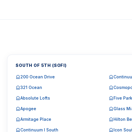
SOUTH OF 5TH (SOFI)
200 Ocean Drive
Continuu
321 Ocean
Cosmopo
Absolute Lofts
Five Par
Apogee
Glass Mi
Armitage Place
Hilton Be
Continuum I South
Icon Sou