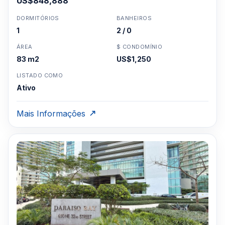
US$848,888
DORMITÓRIOS
BANHEIROS
1
2 / 0
ÁREA
$ CONDOMÍNIO
83 m2
US$1,250
LISTADO COMO
Ativo
Mais Informações