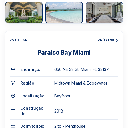
‹
›
VOLTAR
PRÓXIMO
Paraiso Bay Miami
Endereço:
650 NE 32 St, Miami FL 33137
Região:
Midtown Miami & Edgewater
Localização:
Bayfront
Construção
2018
de:
Dormitórios:
2 to - Penthouse