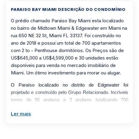
PARAISO BAY MIAMI DESCRIÇÃO DO CONDOMÍNIO
O prédio chamado Paraiso Bay Miami esta localizado
no bairro de Midtown Miami & Edgewater em Miami na
rua 650 NE 32 St, Miami FL 33137. Foi construído no
ano de 2018 e possui um total de 700 apartamentos
com 2 to - Penthouse dormitórios. Os Preços são de
US$645,000 a US$4,599,000 e 30 unidades estão
disponíveis para venda no mercado imobiliário de
Miami. Um ótimo investimento para morar ou alugar.
O Paraíso localizado no distrito de Edgewater foi
projetado e construído pelo Grupo Relacionado. Incríveis
torres de 55 andares e 2 andares totalizando 700
unidades localizadas em um grande terreno ao redor do
Ler mais
complexo que incluirá um novo parque entre as torres e a
baía.
Ambas as torres terão 5 andares de estacionamento e
condomínios a partir do 6º andar. A Torre 1 terá 358