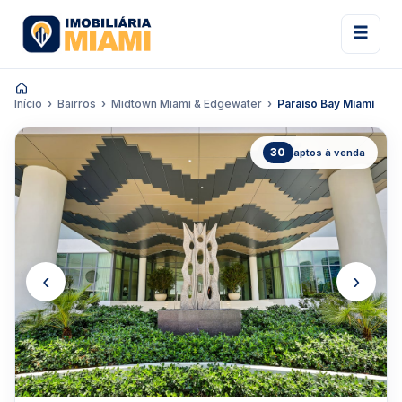
Início
Bairros
Midtown Miami & Edgewater
Paraiso Bay Miami
30
aptos à venda
‹
›