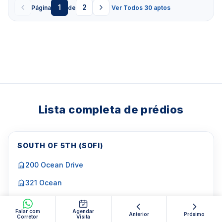
1
2
Página
de
Ver Todos 30 aptos
Lista completa de prédios
SOUTH OF 5TH (SOFI)
200 Ocean Drive
321 Ocean
Absolute Lofts
Falar com
Agendar
Anterior
Próximo
Corretor
Visita
Apogee