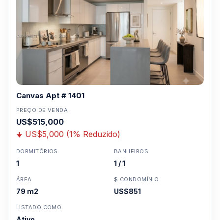
Canvas Apt # 1401
PREÇO DE VENDA
US$515,000
US$5,000 (1% Reduzido)
DORMITÓRIOS
BANHEIROS
1
1 / 1
ÁREA
$ CONDOMÍNIO
79 m2
US$851
LISTADO COMO
Ativo