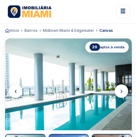
Início
Bairros
Midtown Miami & Edgewater
Canvas
20
aptos à venda
‹
›