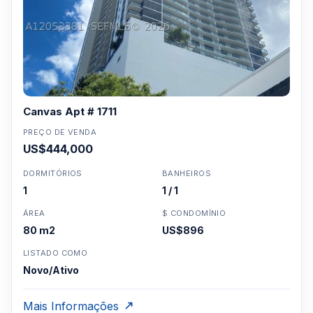
Canvas Apt # 1711
PREÇO DE VENDA
US$444,000
DORMITÓRIOS
BANHEIROS
1
1 / 1
ÁREA
$ CONDOMÍNIO
80 m2
US$896
LISTADO COMO
Novo/Ativo
Mais Informações