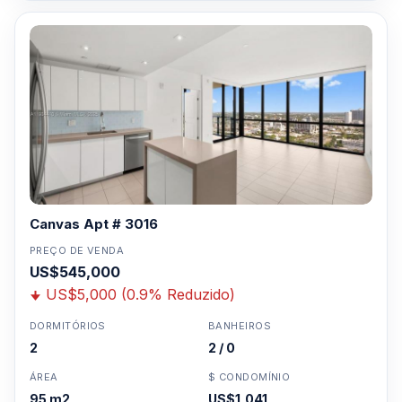
Canvas Apt # 3016
PREÇO DE VENDA
US$545,000
US$5,000 (0.9% Reduzido)
DORMITÓRIOS
BANHEIROS
2
2 / 0
ÁREA
$ CONDOMÍNIO
95 m2
US$1,041