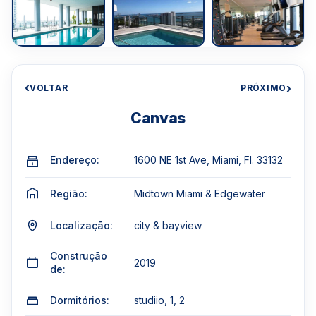
‹
›
VOLTAR
PRÓXIMO
Canvas
Endereço:
1600 NE 1st Ave, Miami, Fl. 33132
Região:
Midtown Miami & Edgewater
Localização:
city & bayview
Construção
2019
de:
Dormitórios:
studiio, 1, 2