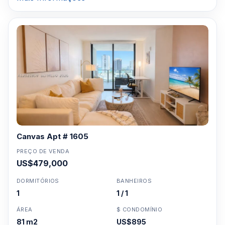
Canvas Apt # 1605
PREÇO DE VENDA
US$479,000
DORMITÓRIOS
BANHEIROS
1
1 / 1
ÁREA
$ CONDOMÍNIO
81 m2
US$895