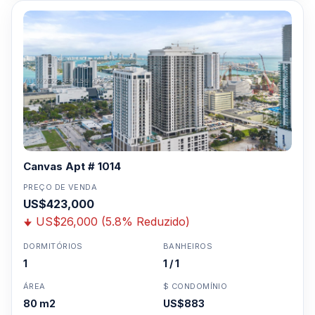
Canvas Apt # 1014
PREÇO DE VENDA
US$423,000
US$26,000 (5.8% Reduzido)
DORMITÓRIOS
BANHEIROS
1
1 / 1
ÁREA
$ CONDOMÍNIO
80 m2
US$883