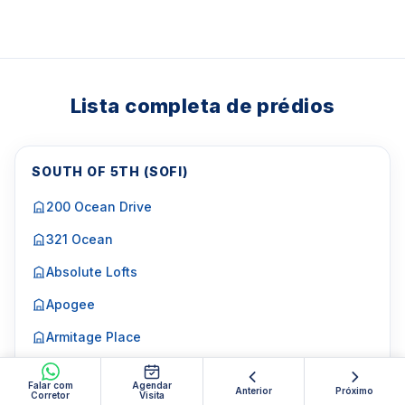
Lista completa de prédios
SOUTH OF 5TH (SOFI)
200 Ocean Drive
321 Ocean
Absolute Lofts
Apogee
Armitage Place
Ver mais…
Falar com
Agendar
Anterior
Próximo
Corretor
Visita