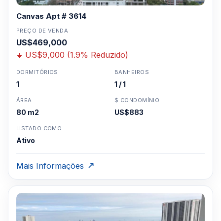
Canvas Apt # 3614
PREÇO DE VENDA
US$469,000
US$9,000 (1.9% Reduzido)
DORMITÓRIOS
BANHEIROS
1
1 / 1
ÁREA
$ CONDOMÍNIO
80 m2
US$883
LISTADO COMO
Ativo
Mais Informações