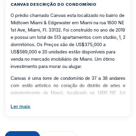
CANVAS DESCRIÇÃO DO CONDOMÍNIO
O prédio chamado Canvas esta localizado no bairro de
Midtown Miami & Edgewater em Miami na rua 1600 NE
1st Ave, Miami, Fl. 33132. Foi construído no ano de 2019
e possui um total de 513 apartamentos com studiio, 1, 2
dormitórios. Os Preços são de US$375,000 a
US$589,000 e 20 unidades estão disponíveis para
venda no mercado imobiliário de Miami. Um ótimo
investimento para morar ou alugar.
Canvas é uma torre de condomínio de 37 a 38 andares
com estilo artístico no coração do distrito de artes e
entretenimento de Miami, localizado na 1600 NE 1st
Avenue. Concluída por volta de 2018-2019 pela NR
Ler mais
Investments e projetada pela CFE Architects, a torre de
vidro entregou 513 residências totalmente acabadas e
ancora o esforço mais amplo do desenvolvedor ao longo
da NE 1st Avenue. Casas de estúdio, um e dois quartos