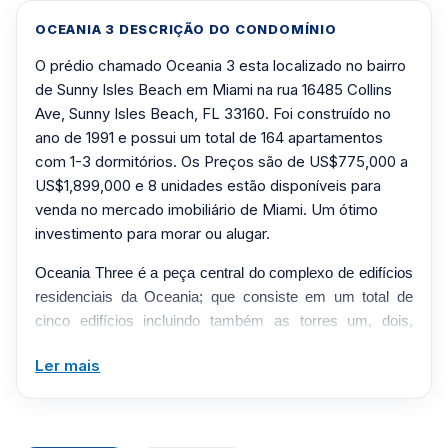
OCEANIA 3 DESCRIÇÃO DO CONDOMÍNIO
O prédio chamado Oceania 3 esta localizado no bairro
de Sunny Isles Beach em Miami na rua 16485 Collins
Ave, Sunny Isles Beach, FL 33160. Foi construído no
ano de 1991 e possui um total de 164 apartamentos
com 1-3 dormitórios. Os Preços são de US$775,000 a
US$1,899,000 e 8 unidades estão disponíveis para
venda no mercado imobiliário de Miami. Um ótimo
investimento para morar ou alugar.
Oceania Three é a peça central do complexo de edifícios
residenciais da Oceania; que consiste em um total de
cinco edifícios incluindo também as torres um, dois,
quatro e cinco. Localizado na 16485 Collins Avenue, este
Ler mais
edifício fica no coração da faixa de condomínios de
Sunny Isles Beach. As belas praias de areia branca do
Oceano Atlântico estão a poucos passos da sua porta. A
localização deste complexo de apartamentos de luxo é