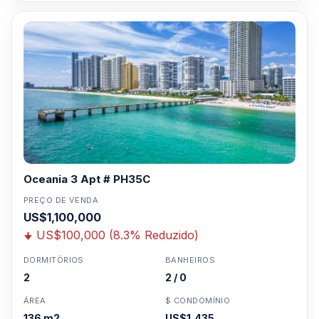
5744
Para Vendas ligar no telefone no Brasil SP 11-
3957-0613
Oceania 3 Apt # PH35C
PREÇO DE VENDA
US$1,100,000
US$100,000 (8.3% Reduzido)
DORMITÓRIOS
BANHEIROS
2
2 / 0
ÁREA
$ CONDOMÍNIO
136 m2
US$1,435