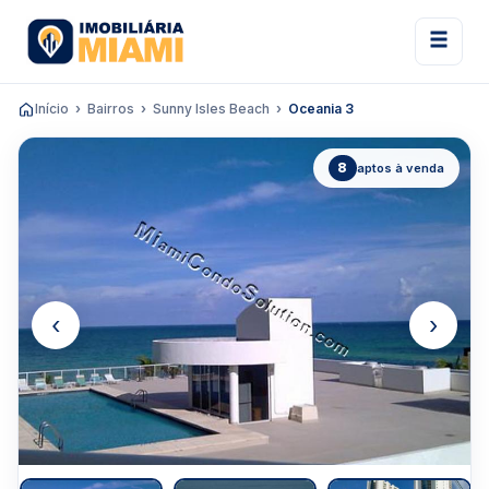
Início
Bairros
Sunny Isles Beach
Oceania 3
8
aptos à venda
‹
›