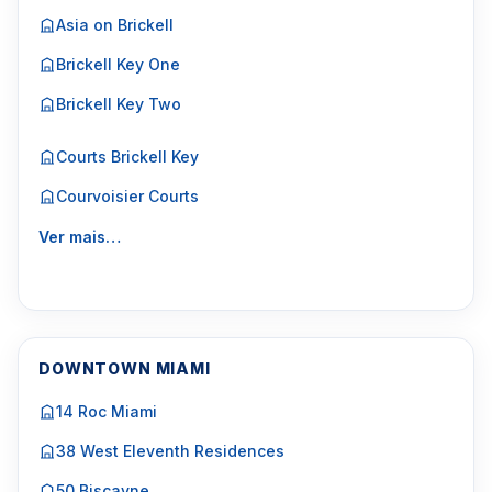
Asia on Brickell
Brickell Key One
Brickell Key Two
Courts Brickell Key
Courvoisier Courts
Ver mais…
DOWNTOWN MIAMI
14 Roc Miami
38 West Eleventh Residences
50 Biscayne