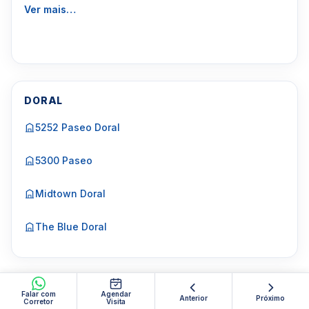
Ver mais…
DORAL
5252 Paseo Doral
5300 Paseo
Midtown Doral
The Blue Doral
HALLANDALE BEACH
Falar com
Agendar
Anterior
Próximo
Corretor
Visita