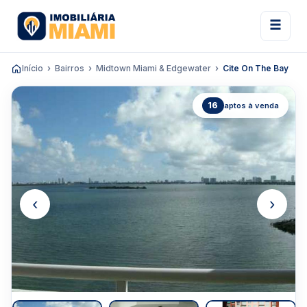
Início
Bairros
Midtown Miami & Edgewater
Cite On The Bay
16
aptos à venda
‹
›