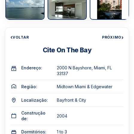
‹
›
VOLTAR
PRÓXIMO
Cite On The Bay
Endereço:
2000 N Bayshore, Miami, FL
33137
Região:
Midtown Miami & Edgewater
Localização:
Bayfront & City
Construção
2004
de:
Dormitórios:
1 to 3