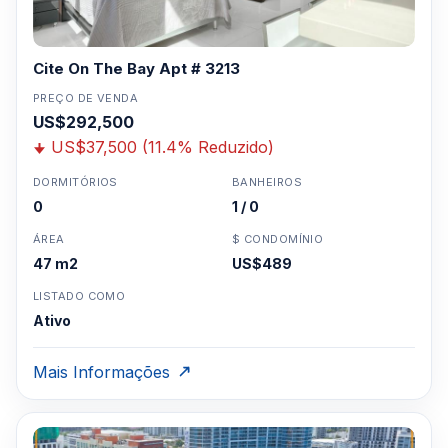
Deque paisagístico da piscinaCentro de fitnessSala de
clubeCozinha de cateringCentro de negóciosCentro de
mídiaSegurança 24 horasÁtrio com serviço de
Cite On The Bay Apt # 3213
manobristaEstacionamento coberto seguroVarejos e
restaurantes no nível da rua
PREÇO DE VENDA
US$292,500
US$37,500 (11.4% Reduzido)
Clique aqui para mandar um email
ou
DORMITÓRIOS
BANHEIROS
WhatsApp um corretor em Miami +1 305 540
0
1 / 0
5744
Para Vendas ligar no telefone no Brasil SP 11-
ÁREA
$ CONDOMÍNIO
3957-0613
47 m2
US$489
LISTADO COMO
Ativo
Mais Informações