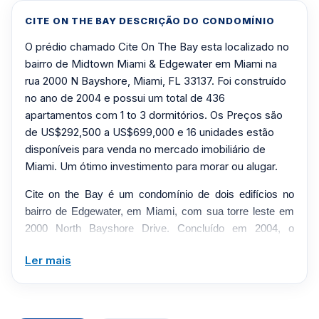
CITE ON THE BAY DESCRIÇÃO DO CONDOMÍNIO
O prédio chamado Cite On The Bay esta localizado no
bairro de Midtown Miami & Edgewater em Miami na
rua 2000 N Bayshore, Miami, FL 33137. Foi construído
no ano de 2004 e possui um total de 436
apartamentos com 1 to 3 dormitórios. Os Preços são
de US$292,500 a US$699,000 e 16 unidades estão
disponíveis para venda no mercado imobiliário de
Miami. Um ótimo investimento para morar ou alugar.
Cite on the Bay é um condomínio de dois edifícios no
bairro de Edgewater, em Miami, com sua torre leste em
2000 North Bayshore Drive. Concluído em 2004, o
condomínio contém mais de 430 residências em
Ler mais
estruturas de seis e 16 andares, oferecendo desde
estúdios até casas de três quartos e layouts selecionados
em estilo loft. Varandas privativas, vidro resistente a
impactos e lavanderia na unidade são características