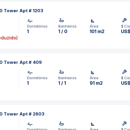
á com que você nunca mais
s com mesas de bilhar, um
60 Tower Apt # 1203
estas onde todos vão querer
door, um salão de vinhos e
Dormitórios
Banheiros
Área
$ Co
tem de bom. As comodidades
1
1 / 0
101 m2
US$
duzido)
om acabamentos da melhor
m. As cozinhas consistem em
nito e eletrodomésticos de
60 Tower Apt # 409
ármore com acessórios de
ualidade. O edifício é pré-
Dormitórios
Banheiros
Área
$ Co
 cabo.
1
1 / 1
91 m2
US$
pp um corretor em
60 Tower Apt # 2603
1-3957-0613
Dormitórios
Banheiros
Área
$ Co