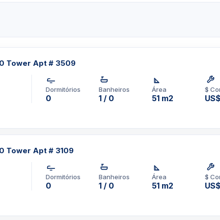
cê estará a apenas alguns
m a oferecer, como South
erwalk, Brickell Park, Key
idade passar. Tudo o que
distância quando você ligar
60 Tower Apt # 3509
que seja tarde demais para
partamentos em Brickell.
Dormitórios
Banheiros
Área
$ Co
do ou investindo em um
0
1 / 0
51 m2
US
rocurar além de 1060. As
os neste projeto farão com
ha tudo o que seu coração
60 Tower Apt # 3109
difício é uma mais-valia por
 de Brickell não é apenas
Dormitórios
Banheiros
Área
$ Co
alta qualidade e de classe
0
1 / 0
51 m2
US
físico de última geração
ratamento de spa com áreas
 resort com vista para o