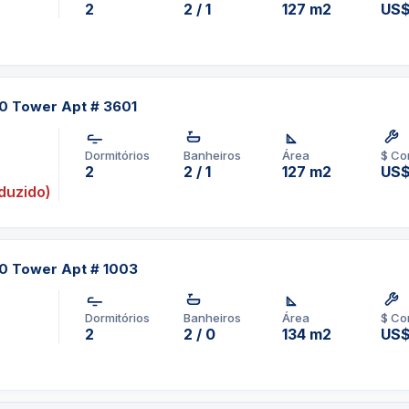
2
2 / 1
127 m2
US$
60 Tower Apt # 3601
Dormitórios
Banheiros
Área
$ Co
2
2 / 1
127 m2
US$
duzido)
60 Tower Apt # 1003
Dormitórios
Banheiros
Área
$ Co
2
2 / 0
134 m2
US$