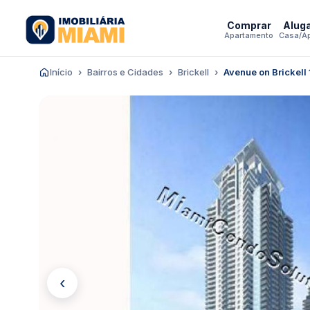
Comprar
Alug
Apartamento
Casa/A
Início
Bairros e Cidades
Brickell
Avenue on Brickell
‹