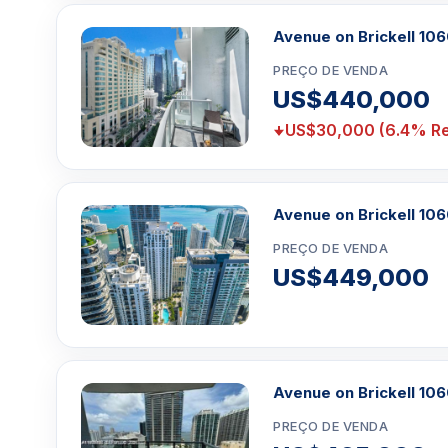
horizonte da cidade e para a baía de Biscayne far
queira sair da área da piscina. Uma sala de jogo
Avenue on Brickell 10
salão/salão de festas com cozinha de catering para f
PREÇO DE VENDA
estar. Um centro de golfe virtual com simulador in
US$440,000
charutos perfeito para quem aproveita o que a vida 
US$30,000 (6.4% Re
do condomínio
Cada unidade é projetada com bom gosto, apenas c
qualidade para proprietários e locatários desfrutare
armários italianos, bancadas e backsplashes de gra
Avenue on Brickell 10
aço inoxidável. Os banheiros são revestidos em m
PREÇO DE VENDA
design, pias duplas e portas de box de vidro de alta q
US$449,000
cabeado para internet de alta velocidade, dados, voz e
Clique aqui para mandar um email
ou
WhatsA
Miami +1 305 540 5744
Avenue on Brickell 10
Para Vendas ligar no telefone no Brasil SP 1
PREÇO DE VENDA