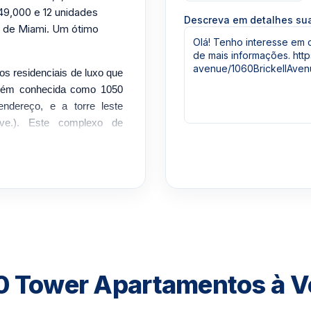
9,000 e 12 unidades
Descreva em detalhes s
o de Miami. Um ótimo
os residenciais de luxo que
mbém conhecida como 1050
endereço, e a torre leste
Ave.). Este complexo de
desde loft a três quartos.
nstrução deste edifício
o de 2007. Projetado pelos
ela gestão de construção da
r de um novo projeto de 200
ickell, e sua localização é
quer comprar um apartamento
erfeito para chamar de lar.
 alugar um apartamento na
60 Tower Apartamentos à 
 tem a oferecer vai deixar
to Mary Brickell a poucos