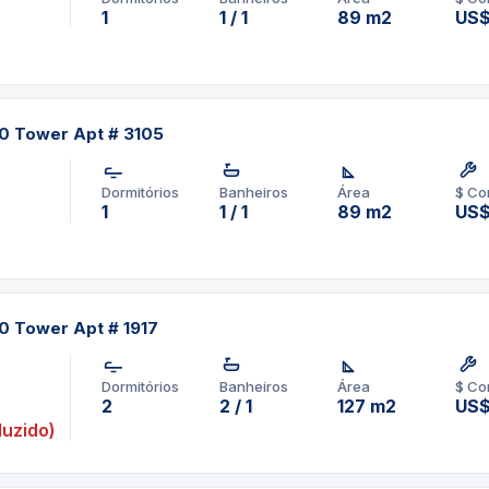
1
1 / 1
89 m2
US$
60 Tower Apt # 3105
Dormitórios
Banheiros
Área
$ Co
1
1 / 1
89 m2
US$
60 Tower Apt # 1917
Dormitórios
Banheiros
Área
$ Co
2
2 / 1
127 m2
US$
uzido)