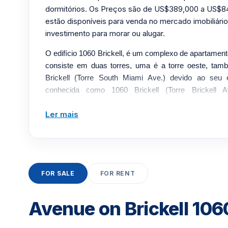
dormitórios. Os Preços são de US$389,000 a US$84
estão disponíveis para venda no mercado imobiliári
investimento para morar ou alugar.
O edifício 1060 Brickell, é um complexo de apartament
consiste em duas torres, uma é a torre oeste, ta
Brickell (Torre South Miami Ave.) devido ao seu 
conhecida como 1060 Brickell (Torre Brickell 
apartamentos tem um total de 570 unidades que vão 
Ler mais
Com uma área de 890 a 1356 pés quadrados. A co
começou na primavera de 2005 e foi concluída no verã
arquitetos inovadores da SB Architects e construído p
Intel, este complexo tem tudo o que se poderia espera
milhões de dólares. Nada foi poupado nesta joia de Br
FOR SALE
FOR RENT
ideal para todas as esferas da vida. Então, se você 
em Miami, os apartamentos 1060 Brickell são o lugar p
Este edifício também é perfeito para quem deseja
Avenue on Brickell 10
Avenida Brickell. A proximidade com tudo o que Miami
você querendo mais. Com o centro de entretenimen