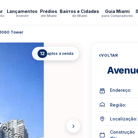
ar
Lançamentos
Prédios
Bairros e Cidades
Guia Miami
pto
Investir
em Miami
de Miami
para Compradores
 1060 Tower
12
aptos à venda
‹
VOLTAR
Avenue
Endereço:
Região:
Localização:
›
Construção
de: