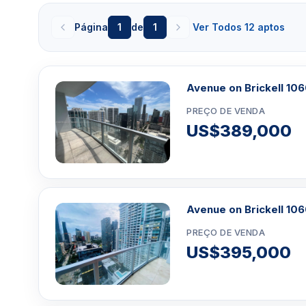
quarteirões de distância, mas isso não é tudo. Vo
Página
1
de
1
Ver Todos 12 aptos
minutos de todos os locais picantes que Miami te
Beach, Downtown, distrito financeiro de Miami, Riv
Biscayne e Coconut grove. Não deixe esta oportun
Miami tem a oferecer pode estar a poucos minutos de 
Avenue on Brickell 10
para 1060 Brickell. Os investidores não esperam até 
conseguir as melhores ofertas nesses luxuosos a
PREÇO DE VENDA
Portanto, quer você esteja comprando, alugan
US$389,000
apartamento Brickell, talvez você não precise p
comodidades do edifício 1060 Brickell
Como se pode imaginar, 200 milhões de dólares gast
que quem faça parte deste maravilhoso complexo ten
Avenue on Brickell 10
deseja ao seu alcance. A localização privilegiada do e
si só. Mas a localização deste edifício no coração
PREÇO DE VENDA
perfeitamente situada, as comodidades são da mais 
US$395,000
mundial. Um centro de bem-estar/condicionamento 
ajudará a manter seu corpo e sua mente. Salas de t
de ioga e aeróbica. Um exuberante deck em estilo