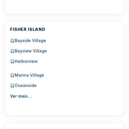
FISHER ISLAND
Bayside Village
Bayview Village
Harborview
Marina Village
Oceanside
Ver mais…