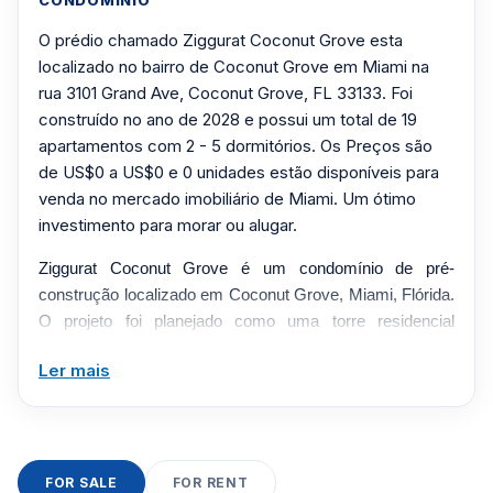
CONDOMÍNIO
O prédio chamado Ziggurat Coconut Grove esta
localizado no bairro de Coconut Grove em Miami na
rua 3101 Grand Ave, Coconut Grove, FL 33133. Foi
construído no ano de 2028 e possui um total de 19
apartamentos com 2 - 5 dormitórios. Os Preços são
de US$0 a US$0 e 0 unidades estão disponíveis para
venda no mercado imobiliário de Miami. Um ótimo
investimento para morar ou alugar.
Ziggurat Coconut Grove é um condomínio de pré-
construção localizado em Coconut Grove, Miami, Flórida.
O projeto foi planejado como uma torre residencial
moderna projetada para oferecer residências
Ler mais
contemporâneas, comodidades de estilo de vida e
acesso conveniente a restaurantes, lojas, entretenimento
e principais corredores de transporte em todo o sul da
Flórida.
FOR SALE
FOR RENT
O Ziggurat Coconut Grove foi projetado para combinar