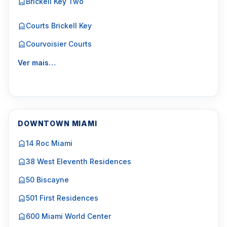
Brickell Key Two
Courts Brickell Key
Courvoisier Courts
Ver mais…
DOWNTOWN MIAMI
14 Roc Miami
38 West Eleventh Residences
50 Biscayne
501 First Residences
600 Miami World Center