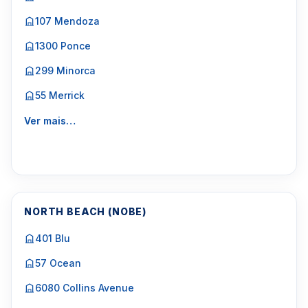
107 Mendoza
1300 Ponce
299 Minorca
55 Merrick
Ver mais…
NORTH BEACH (NOBE)
401 Blu
57 Ocean
6080 Collins Avenue