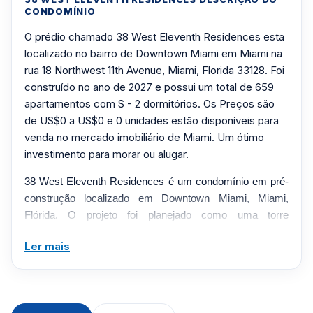
CONDOMÍNIO
O prédio chamado 38 West Eleventh Residences esta
localizado no bairro de Downtown Miami em Miami na
rua 18 Northwest 11th Avenue, Miami, Florida 33128. Foi
construído no ano de 2027 e possui um total de 659
apartamentos com S - 2 dormitórios. Os Preços são
de US$0 a US$0 e 0 unidades estão disponíveis para
venda no mercado imobiliário de Miami. Um ótimo
investimento para morar ou alugar.
38 West Eleventh Residences é um condomínio em pré-
construção localizado em Downtown Miami, Miami,
Flórida. O projeto foi planejado como uma torre
residencial moderna projetada para oferecer residências
Ler mais
contemporâneas, comodidades de estilo de vida e
acesso conveniente a restaurantes, lojas, entretenimento
e principais corredores de transporte em todo o sul da
Flórida.