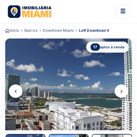
Início
Bairros
Downtown Miami
Loft Downtown II
17
aptos à venda
‹
›