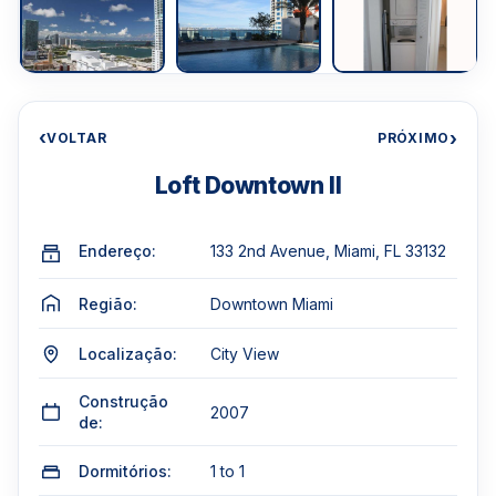
‹
›
VOLTAR
PRÓXIMO
Loft Downtown II
Endereço:
133 2nd Avenue, Miami, FL 33132
Região:
Downtown Miami
Localização:
City View
Construção
2007
de:
Dormitórios:
1 to 1