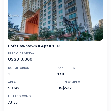
Loft Downtown II Apt # 1103
PREÇO DE VENDA
US$310,000
DORMITÓRIOS
BANHEIROS
1
1 / 0
ÁREA
$ CONDOMÍNIO
59 m2
US$532
LISTADO COMO
Ativo