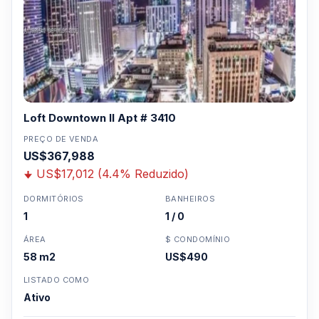
Loft Downtown II Apt # 3410
PREÇO DE VENDA
US$367,988
US$17,012 (4.4% Reduzido)
DORMITÓRIOS
BANHEIROS
1
1 / 0
ÁREA
$ CONDOMÍNIO
58 m2
US$490
LISTADO COMO
Ativo