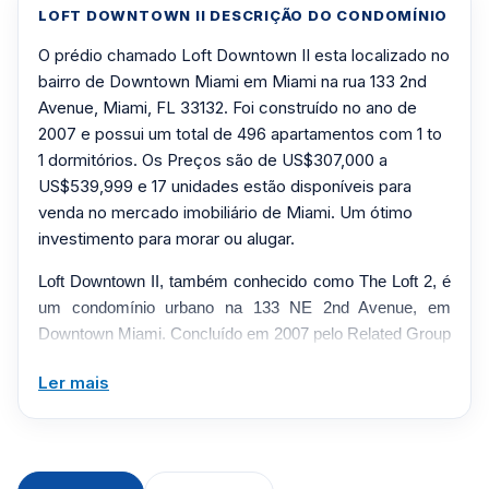
LOFT DOWNTOWN II DESCRIÇÃO DO CONDOMÍNIO
O prédio chamado Loft Downtown II esta localizado no
bairro de Downtown Miami em Miami na rua 133 2nd
Avenue, Miami, FL 33132. Foi construído no ano de
2007 e possui um total de 496 apartamentos com 1 to
1 dormitórios. Os Preços são de US$307,000 a
US$539,999 e 17 unidades estão disponíveis para
venda no mercado imobiliário de Miami. Um ótimo
investimento para morar ou alugar.
Loft Downtown II, também conhecido como The Loft 2, é
um condomínio urbano na 133 NE 2nd Avenue, em
Downtown Miami. Concluído em 2007 pelo Related Group
e projetado por Cohen Freedman Encinosa & Associates,
Ler mais
o arranha-céu é reconhecido por residências abertas em
estilo loft com piso de concreto, janelas altas e áreas de
estar flexíveis. As configurações de estúdio, um e dois
quartos colocam os compradores no centro do distrito