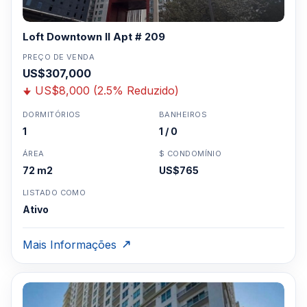
Estação Metromover integradaPiscina olímpica no
térreoPiscina aquecida na coberturaSpa na
Loft Downtown II Apt # 209
coberturaSauna de lava-rockCentro de fitness na
coberturaSala clube multifuncionalConcierge e segurança
PREÇO DE VENDA
US$307,000
24 horasAcesso controlado ao edifícioEstacionamento
em garagem fechada
US$8,000 (2.5% Reduzido)
DORMITÓRIOS
BANHEIROS
1
1 / 0
Clique aqui para mandar um email
ou
WhatsApp um corretor em Miami +1 305 540
ÁREA
$ CONDOMÍNIO
5744
72 m2
US$765
Para Vendas ligar no telefone no Brasil SP 11-
LISTADO COMO
3957-0613
Ativo
Mais Informações