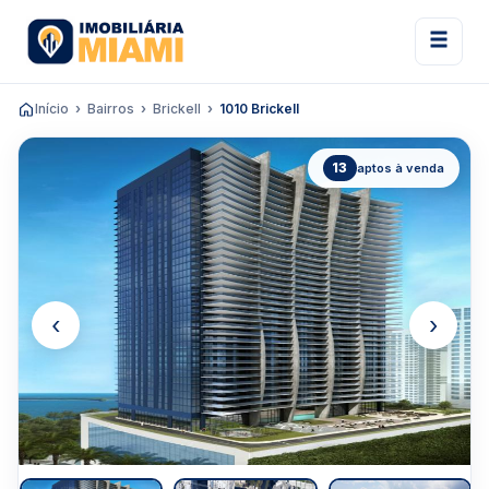
Início
Bairros
Brickell
1010 Brickell
13
aptos à venda
‹
›