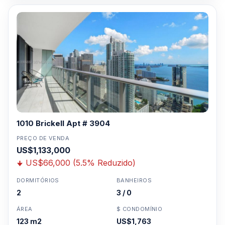
1010 Brickell Apt # 3904
PREÇO DE VENDA
US$1,133,000
US$66,000 (5.5% Reduzido)
DORMITÓRIOS
BANHEIROS
2
3 / 0
ÁREA
$ CONDOMÍNIO
123 m2
US$1,763