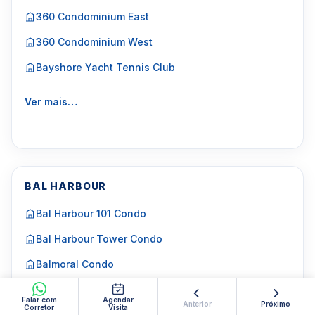
360 Condominium East
360 Condominium West
Bayshore Yacht Tennis Club
Ver mais…
BAL HARBOUR
Bal Harbour 101 Condo
Bal Harbour Tower Condo
Balmoral Condo
Bellini Bal Harbour
Falar com
Agendar
Anterior
Próximo
Corretor
Visita