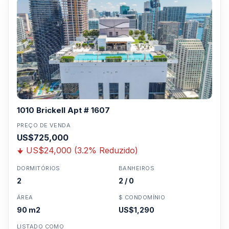
Clique aqui para mandar um email
ou
WhatsApp um corretor em Miami +1 305 540
5744
Para Vendas ligar no telefone no Brasil SP 11-
3957-0613
1010 Brickell Apt # 1607
PREÇO DE VENDA
US$725,000
US$24,000 (3.2% Reduzido)
DORMITÓRIOS
BANHEIROS
2
2 / 0
ÁREA
$ CONDOMÍNIO
90 m2
US$1,290
LISTADO COMO