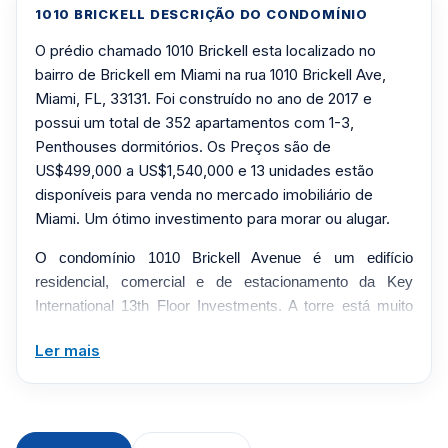
1010 BRICKELL DESCRIÇÃO DO CONDOMÍNIO
O prédio chamado 1010 Brickell esta localizado no
bairro de Brickell em Miami na rua 1010 Brickell Ave,
Miami, FL, 33131. Foi construído no ano de 2017 e
possui um total de 352 apartamentos com 1-3,
Penthouses dormitórios. Os Preços são de
US$499,000 a US$1,540,000 e 13 unidades estão
disponíveis para venda no mercado imobiliário de
Miami. Um ótimo investimento para morar ou alugar.
O condomínio 1010 Brickell Avenue é um edifício
residencial, comercial e de estacionamento da Key
International 13th Floor Investments. A torre está muito
bem localizada a cerca de um quarteirão da Mary Brickell
Ler mais
Village. Características de construção e residência:
352 unidades
47 histórias