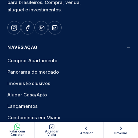
para brasileiros. Compra, venda,
aluguel e investimentos.
NAVEGAÇÃO
Comprar Apartamento
Panorama do mercado
Imóveis Exclusivos
Alugar Casa/Apto
Lançamentos
Condomínios em Miami
Bairros e Cidades de Miami
Falar com
Agendar
Anterior
Próximo
Corretor
Visita