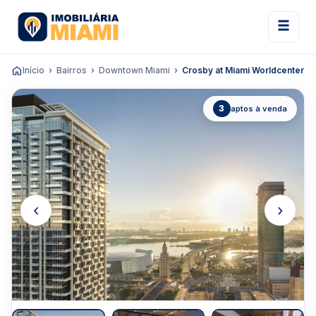
Início
Bairros
Downtown Miami
Crosby at Miami Worldcenter
3
aptos à venda
‹
›