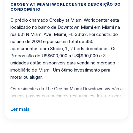
CROSBY AT MIAMI WORLDCENTER DESCRIÇÃO DO
CONDOMÍNIO
O prédio chamado Crosby at Miami Worldcenter esta
localizado no bairro de Downtown Miami em Miami na
rua 601 N Miami Ave, Miami, FL 33132. Foi construído
no ano de 2026 e possui um total de 450
apartamentos com Studio, 1 , 2 beds dormitórios. Os
Preços são de US$600,000 a US$990,000 e 3
unidades estão disponíveis para venda no mercado
imobiliário de Miami. Um ótimo investimento para
morar ou alugar.
Os residentes do The Crosby Miami Downtown viverão a
poucos passos dos melhores restaurantes, lojas e locais
de recreação. Sem restrições de curto prazo, AirBnb é
Ler mais
permitido em estúdios e residências mobiliadas de 1 e 2
quartos.
Com mais de 22.000 pés quadrados de comodidades em