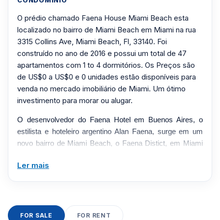
CONDOMÍNIO
O prédio chamado Faena House Miami Beach esta
localizado no bairro de Miami Beach em Miami na rua
3315 Collins Ave, Miami Beach, Fl, 33140. Foi
construído no ano de 2016 e possui um total de 47
apartamentos com 1 to 4 dormitórios. Os Preços são
de US$0 a US$0 e 0 unidades estão disponíveis para
venda no mercado imobiliário de Miami. Um ótimo
investimento para morar ou alugar.
O desenvolvedor do Faena Hotel em Buenos Aires, o
estilista e hoteleiro argentino Alan Faena, surge em um
novo bairro de Miami Beach, o Faena Distict, em Miami
Beach. O Distrito de Faena será composto pela Faena
Ler mais
House, um prédio de condomínio de 19 andares, o
reformado art déco Saxony Hotel renascido como Faena
Saxony Hotel, bem como um Faena Sphere Arts Center,
que estará localizado do outro lado da rua em Collins,
apresentando o melhor varejo, restaurantes, vida noturna
FOR SALE
FOR RENT