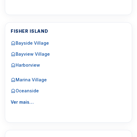
FISHER ISLAND
Bayside Village
Bayview Village
Harborview
Marina Village
Oceanside
Ver mais…