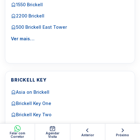
1550 Brickell
2200 Brickell
500 Brickell East Tower
Ver mais…
BRICKELL KEY
Asia on Brickell
Brickell Key One
Brickell Key Two
Courts Brickell Key
Falar com
Agendar
Anterior
Próximo
Corretor
Visita