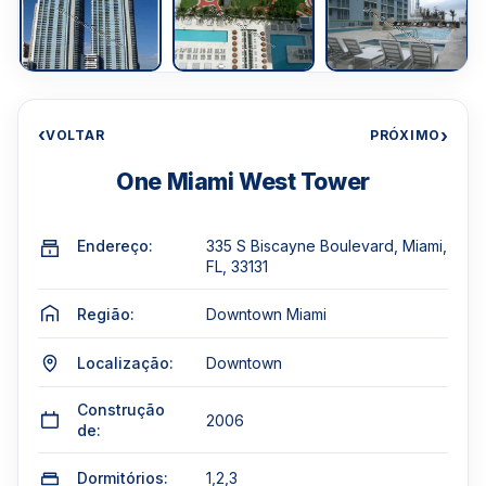
‹
›
VOLTAR
PRÓXIMO
One Miami West Tower
Endereço:
335 S Biscayne Boulevard, Miami,
FL, 33131
Região:
Downtown Miami
Localização:
Downtown
Construção
2006
de:
Dormitórios:
1,2,3