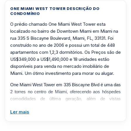
ONE MIAMI WEST TOWER DESCRIÇÃO DO
CONDOMÍNIO
O prédio chamado One Miami West Tower esta
localizado no bairro de Downtown Miami em Miami na
rua 335 S Biscayne Boulevard, Miami, FL, 33131. Foi
construído no ano de 2006 e possui um total de 448
apartamentos com 1,2,3 dormitórios. Os Preços são de
US$349,000 a US$1,490,000 e 18 unidades estão
disponíveis para venda no mercado imobiliário de
Miami. Um ótimo investimento para morar ou alugar.
One Miami West Tower em 335 Biscayne Blvd é uma das
2 torres no centro de Miami, oferecendo aos hóspedes
comodidades de última geração, além de vistas
inigualáveis ​​da cidade e da orla. Cerca de 70% das
Ler mais
unidades deste condomínio no centro de Miami oferecem
vistas soberbas de tirar o fôlego. Criado por Yabu
Pushelberg e Arquitectonica, o One Miami exibe um