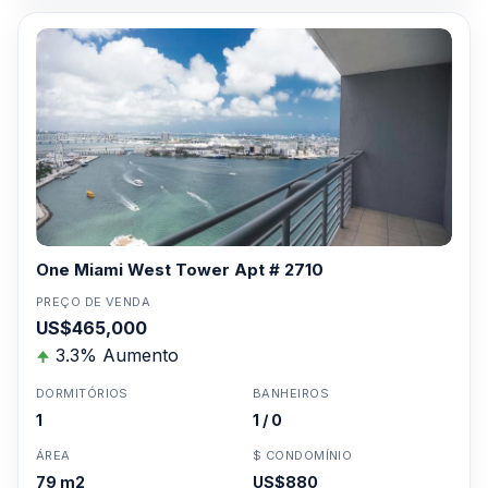
One Miami West Tower Apt # 2710
PREÇO DE VENDA
US$465,000
3.3% Aumento
DORMITÓRIOS
BANHEIROS
1
1 / 0
ÁREA
$ CONDOMÍNIO
79 m2
US$880