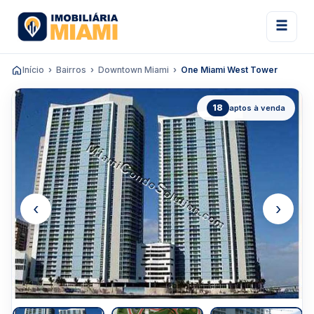
Início
Bairros
Downtown Miami
One Miami West Tower
18
aptos à venda
‹
›