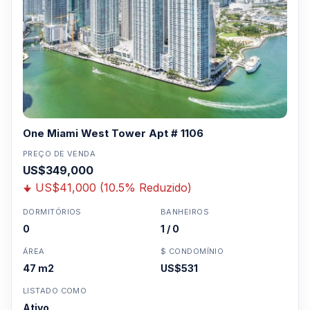
3957-0613
One Miami West Tower Apt # 1106
PREÇO DE VENDA
US$349,000
US$41,000 (10.5% Reduzido)
DORMITÓRIOS
BANHEIROS
0
1 / 0
ÁREA
$ CONDOMÍNIO
47 m2
US$531
LISTADO COMO
Ativo