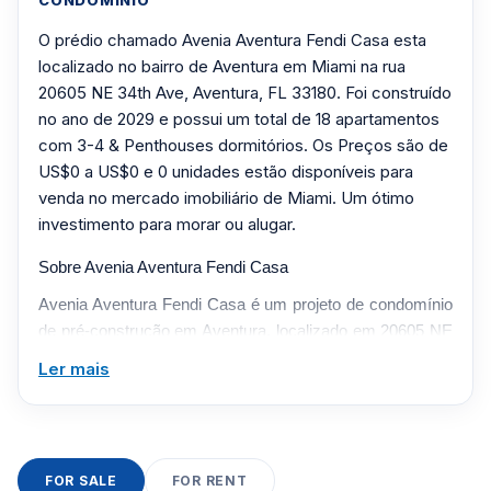
CONDOMÍNIO
O prédio chamado Avenia Aventura Fendi Casa esta
localizado no bairro de Aventura em Miami na rua
20605 NE 34th Ave, Aventura, FL 33180. Foi construído
no ano de 2029 e possui um total de 18 apartamentos
com 3-4 & Penthouses dormitórios. Os Preços são de
US$0 a US$0 e 0 unidades estão disponíveis para
venda no mercado imobiliário de Miami. Um ótimo
investimento para morar ou alugar.
Sobre Avenia Aventura Fendi Casa
Avenia Aventura Fendi Casa é um projeto de condomínio
de pré-construção em Aventura, localizado em 20605 NE
34th Ave, Aventura, FL 33180. Esta página de construção
Ler mais
é organizada para compradores, vendedores, locatários,
investidores e agentes de condomínios em Miami que
pesquisam novos inventários de condomínios no sul da
Flórida.
FOR SALE
FOR RENT