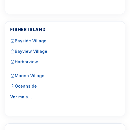
FISHER ISLAND
Bayside Village
Bayview Village
Harborview
Marina Village
Oceanside
Ver mais…