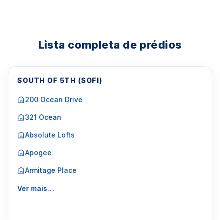
5744
Para Vendas ligar no telefone no Brasil SP 11-
3957-0613
Lista completa de prédios
SOUTH OF 5TH (SOFI)
200 Ocean Drive
321 Ocean
Absolute Lofts
Apogee
Armitage Place
Ver mais…