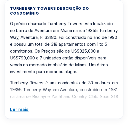
TURNBERRY TOWERS DESCRIÇÃO DO
CONDOMÍNIO
O prédio chamado Turnberry Towers esta localizado
no bairro de Aventura em Miami na rua 19355 Turnberry
Way, Aventura, Fl 33180. Foi construído no ano de 1990
e possui um total de 318 apartamentos com 1 to 5
dormitórios. Os Preços são de US$325,000 a
US$799,000 e 7 unidades estão disponíveis para
venda no mercado imobiliário de Miami. Um ótimo
investimento para morar ou alugar.
Turnberry Towers é um condomínio de 30 andares em
19355 Turnberry Way em Aventura, construído em 1981
na área de Biscayne Yacht and Country Club. Suas 318
residências oferecem layouts espaçosos com portas de
Ler mais
vidro deslizantes do chão ao teto e grandes varandas que
capturam vistas panorâmicas do Oceano Atlântico, da
Intracoastal Waterway e do horizonte de Miami. O edifício