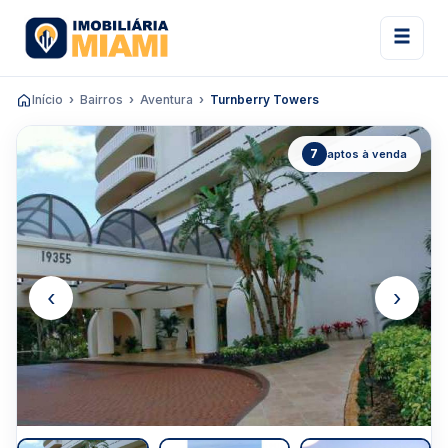
Início
Bairros
Aventura
Turnberry Towers
7
aptos à venda
‹
›