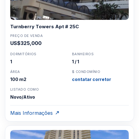
horasPorteiroEstacionamento com manobristaÔnibus de
cortesiaCentro de negóciosUnidades de
armazenamentoElevador Shabat
Turnberry Towers Apt # 25C
PREÇO DE VENDA
Clique aqui para mandar um email
ou
US$325,000
WhatsApp um corretor em Miami +1 305 540
DORMITÓRIOS
BANHEIROS
5744
1
1 / 1
Para Vendas ligar no telefone no Brasil SP 11-
3957-0613
ÁREA
$ CONDOMÍNIO
100 m2
contatar corretor
LISTADO COMO
Novo/Ativo
Mais Informações