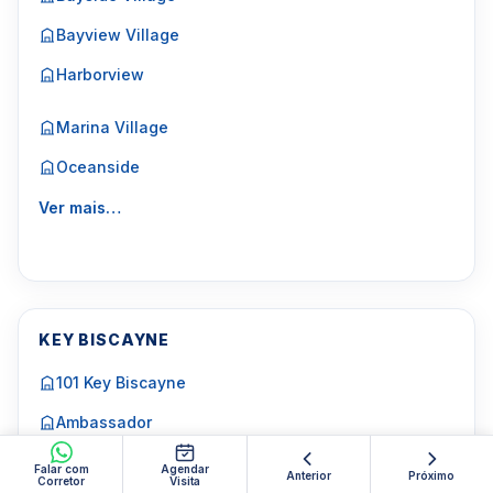
Bayview Village
Harborview
Marina Village
Oceanside
Ver mais…
KEY BISCAYNE
101 Key Biscayne
Ambassador
Cape Florida Club
Falar com
Agendar
Anterior
Próximo
Corretor
Visita