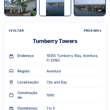
‹
›
VOLTAR
PRÓXIMO
Turnberry Towers
Endereço:
19355 Turnberry Way, Aventura,
Fl 33180
Região:
Aventura
Localização:
City and Bay
Construção
1990
de:
Dormitórios:
1 to 5