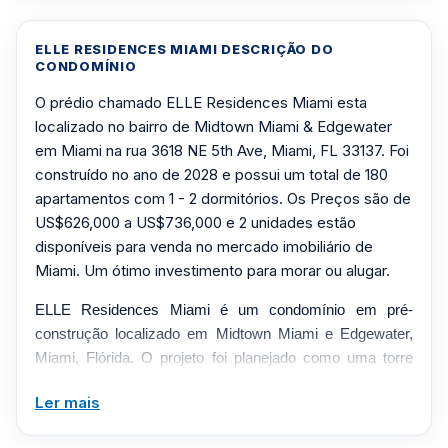
ELLE RESIDENCES MIAMI DESCRIÇÃO DO
CONDOMÍNIO
O prédio chamado ELLE Residences Miami esta
localizado no bairro de Midtown Miami & Edgewater
em Miami na rua 3618 NE 5th Ave, Miami, FL 33137. Foi
construído no ano de 2028 e possui um total de 180
apartamentos com 1 - 2 dormitórios. Os Preços são de
US$626,000 a US$736,000 e 2 unidades estão
disponíveis para venda no mercado imobiliário de
Miami. Um ótimo investimento para morar ou alugar.
ELLE Residences Miami é um condomínio em pré-
construção localizado em Midtown Miami e Edgewater,
Miami, Flórida. O projeto foi planejado como uma torre
residencial moderna projetada para oferecer residências
Ler mais
contemporâneas, comodidades de estilo de vida e
acesso conveniente a restaurantes, lojas, entretenimento