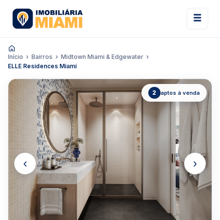
Início
Bairros
Midtown Miami & Edgewater
ELLE Residences Miami
2
aptos à venda
‹
›