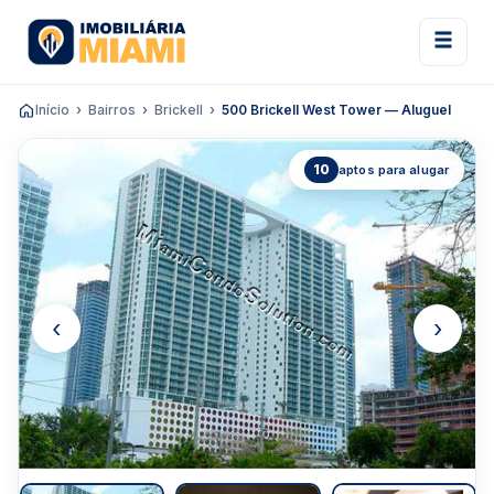
Início
Bairros
Brickell
500 Brickell West Tower — Aluguel
10
aptos para alugar
‹
›