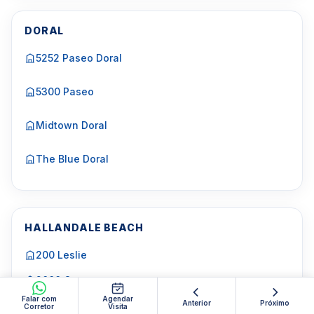
DORAL
5252 Paseo Doral
5300 Paseo
Midtown Doral
The Blue Doral
HALLANDALE BEACH
200 Leslie
2000 Ocean
Falar com
Agendar
Anterior
Próximo
Beach Club One
Corretor
Visita