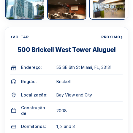
‹
›
VOLTAR
PRÓXIMO
500 Brickell West Tower Aluguel
Endereço:
55 SE 6th St Miami, FL, 33131
Região:
Brickell
Localização:
Bay View and City
Construção
2008
de:
Dormitórios:
1, 2 and 3