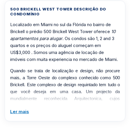
500 BRICKELL WEST TOWER DESCRIÇÃO DO
CONDOMÍNIO
Localizado em Miami no sul da Flórida no bairro de
Brickell o prédio 500 Brickell West Tower oferece
10
apartamentos para alugar
. Os condos são 1, 2 and 3
quartos e os preços do aluguel começam em
US$3,000 . Somos uma agência de locação de
imóveis com muita experiencia no mercado de Miami.
Quando se trata de localização e design, não procure
mais, a Torre Oeste do complexo conhecido como 500
Brickell. Este complexo de design requintado tem tudo o
que você deseja em uma casa. Um projecto da
mundialmente reconhecida Arquitectonica, cujos
projectos mundialmente famosos ganharam inúmeros
Ler mais
prémios, pelo design e áreas comuns contemporâneas
de estilo Zen. Desenvolvido pela Fortune 500 Company, o
grupo Related, este projeto deixará você sem fôlego com