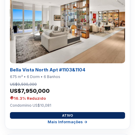
Bella Vista North Apt #1103&1104
675 m² • 6 Dorm • 6 Banhos
US$9,500,000
US$7,950,000
16.3% Reduzido
Condomínio US$10,081
ATIVO
Mais Informações →