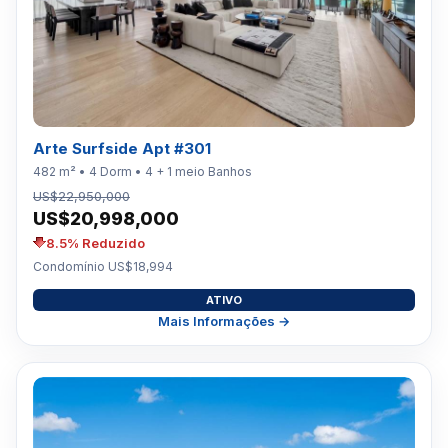
Arte Surfside Apt #301
482 m² • 4 Dorm • 4 + 1 meio Banhos
US$22,950,000
US$20,998,000
8.5% Reduzido
Condomínio US$18,994
ATIVO
Mais Informações →