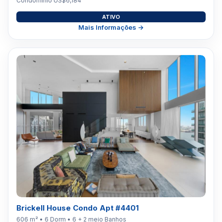
Condomínio US$6,184
ATIVO
Mais Informações →
Brickell House Condo Apt #4401
606 m² • 6 Dorm • 6 + 2 meio Banhos