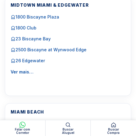
MIDTOWN MIAMI & EDGEWATER
1800 Biscayne Plaza
1800 Club
23 Biscayne Bay
2500 Biscayne at Wynwood Edge
26 Edgewater
Ver mais…
MIAMI BEACH
42 Pine
Falar com
Buscar
Buscar
Corretor
Aluguel
Compra
5600 Collins