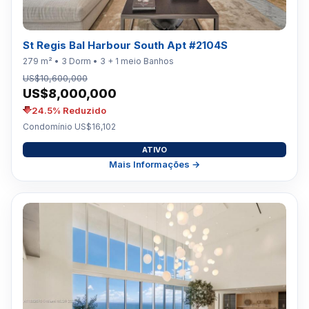
St Regis Bal Harbour South Apt #2104S
279 m² • 3 Dorm • 3 + 1 meio Banhos
US$10,600,000
US$8,000,000
24.5% Reduzido
Condomínio US$16,102
ATIVO
Mais Informações →