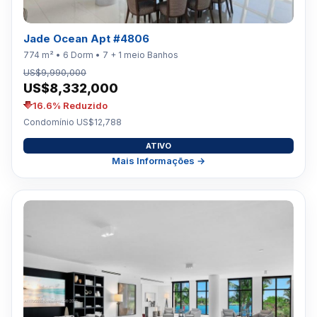
Jade Ocean Apt #4806
774 m² • 6 Dorm • 7 + 1 meio Banhos
US$9,990,000
US$8,332,000
16.6% Reduzido
Condomínio US$12,788
ATIVO
Mais Informações →