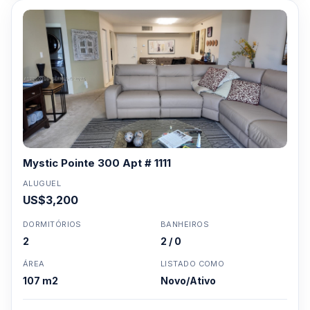
Mystic Pointe 300 Apt # 1111
ALUGUEL
US$3,200
DORMITÓRIOS
BANHEIROS
2
2 / 0
ÁREA
LISTADO COMO
107 m2
Novo/Ativo