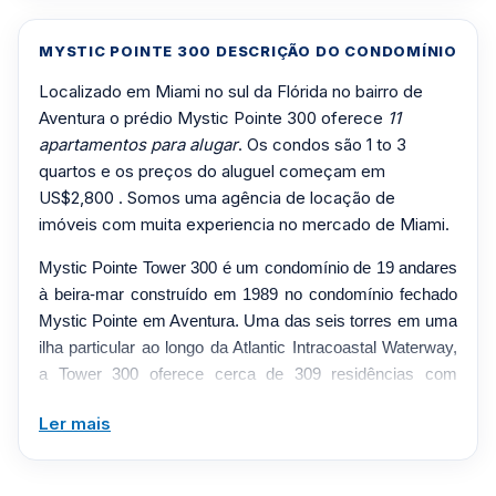
MYSTIC POINTE 300 DESCRIÇÃO DO CONDOMÍNIO
Localizado em Miami no sul da Flórida no bairro de
Aventura o prédio Mystic Pointe 300 oferece
11
apartamentos para alugar
. Os condos são 1 to 3
quartos e os preços do aluguel começam em
US$2,800 . Somos uma agência de locação de
imóveis com muita experiencia no mercado de Miami.
Mystic Pointe Tower 300 é um condomínio de 19 andares
à beira-mar construído em 1989 no condomínio fechado
Mystic Pointe em Aventura. Uma das seis torres em uma
ilha particular ao longo da Atlantic Intracoastal Waterway,
a Tower 300 oferece cerca de 309 residências com
layouts de um a três quartos, variando de 1.050 a 1.536
Ler mais
pés quadrados. As casas apresentam janelas do chão ao
teto em frente à baía, varandas envolventes, cozinhas
abertas, grandes closets e lavanderia na unidade. A torre