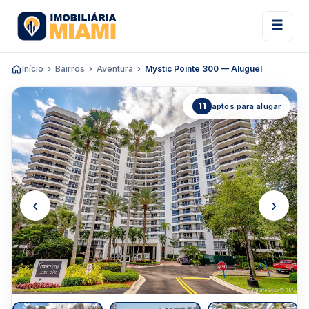
Início
Bairros
Aventura
Mystic Pointe 300 — Aluguel
11
aptos para alugar
‹
›